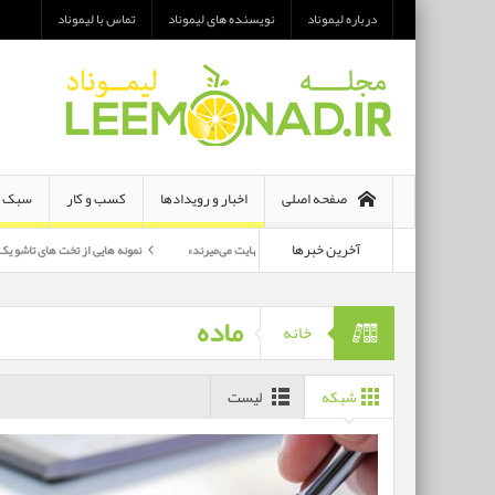
درباره لیموناد
نویسنده های لیموناد
تماس با لیموناد
صفحه اصلی
اخبار و رویدادها
کسب و کار
سبک ز
آخرین خبرها
معرفی رمان «هر دو در نهایت می‌میرند»
نمونه هایی از تخت های تاشو یک نفره و دو نفره
پرکارترین بازیگران سی وهفتمین جشنواره فجر بشناسید
ماده
خانه
شبکه
لیست