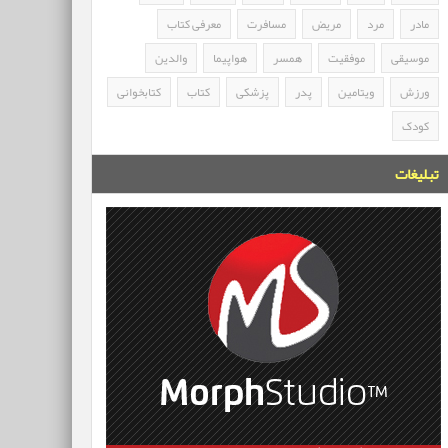
مادر
مرد
مریض
مسافرت
معرفی کتاب
موسیقی
موفقیت
همسر
هواپیما
والدین
ورزش
ویتامین
پدر
پزشکی
کتاب
کتابخوانی
کودک
تبلیغات