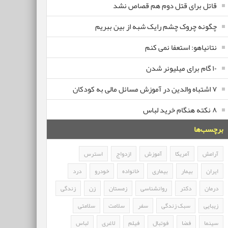
قاتل برای قتل دوم هم قصاص نشد
چگونه چروک چشم رایک شبه از بین ببریم
نتانیاهو: استعفا نمی کنم
۱۰ گام برای میلیونر شدن
۷ اشتباه والدین در آموزش مسائل مالی به کودکان
۸ نکته هنگام خرید لباس
برچسب‌ها
آرامش
آمریکا
آموزش
ازدواج
استرس
ایران
بیمار
بیماری
خانواده
خودرو
درد
درمان
دکتر
روانشناسی
زمستان
زن
زندگی
زیبایی
سبک زندگی
سفر
سلامت
سلامتی
سینما
فضا
فوتبال
فیلم
لاغری
لباس