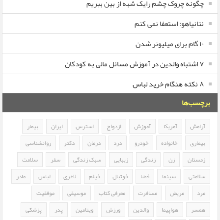
چگونه چروک چشم رایک شبه از بین ببریم
نتانیاهو: استعفا نمی کنم
۱۰ گام برای میلیونر شدن
۷ اشتباه والدین در آموزش مسائل مالی به کودکان
۸ نکته هنگام خرید لباس
برچسب‌ها
آرامش
آمریکا
آموزش
ازدواج
استرس
ایران
بیمار
بیماری
خانواده
خودرو
درد
درمان
دکتر
روانشناسی
زمستان
زن
زندگی
زیبایی
سبک زندگی
سفر
سلامت
سلامتی
سینما
فضا
فوتبال
فیلم
لاغری
لباس
مادر
مرد
مریض
مسافرت
معرفی کتاب
موسیقی
موفقیت
همسر
هواپیما
والدین
ورزش
ویتامین
پدر
پزشکی