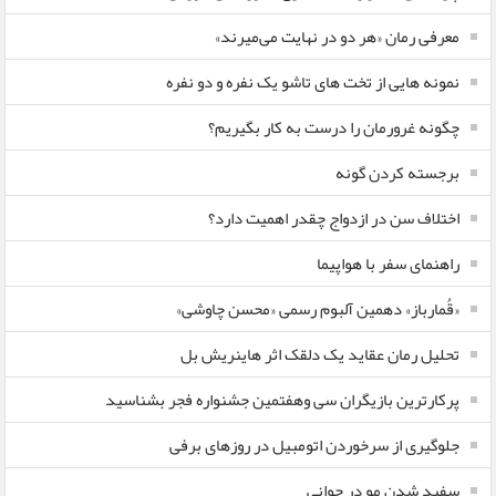
معرفی رمان «هر دو در نهایت می‌میرند»
نمونه هایی از تخت های تاشو یک نفره و دو نفره
چگونه غرورمان را درست به کار بگیریم؟
برجسته کردن گونه
اختلاف سن در ازدواج چقدر اهمیت دارد؟
راهنمای سفر با هواپیما
«قُمارباز» دهمین آلبوم رسمی «محسن چاوشی»
تحلیل رمان عقاید یک دلقک اثر هاینریش بل
پرکارترین بازیگران سی وهفتمین جشنواره فجر بشناسید
جلوگیری از سرخوردن اتومبیل در روزهای برفی
سفید شدن مو در جوانی