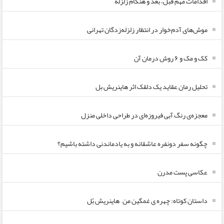
اقدامات مهم قبل، بعد و هنگام زلزله
موش‌های آدم‌خوار در انتظار زلزله‌زدگان تهرانی
کک و مک و ۶ روش درمان آن
تحلیل رمان عقاید یک دلقک اثر هاینریش بل
معجزه‌ی رنگ آبی فیروزه‌ای در طراحی داخلی منزل
چگونه سفر دونفره عاشقانه و به یادماندنی داشته باشیم؟
عکاسی پست مدرن
داستان کوتاه: چهره ی غمگین من – هاینریش بُل