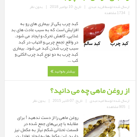
ارسال شده توسط
فرید عبدی
|
تاریخ: 10 نوامبر 2018
|
بدون نظر
|
1734 مشاهده
کبد چرب یکی از بیماری های رو به
افزایش است که به سبب عادت های بد
غذایی، کاهش تحرک و ایجاد می شود.
در واقع تجمع چربی و التهاب در کبد
سبب چرب شدن کبد می شود. بیماری
کبد چرب به دو نوعِ کبد چرب الکلی و
کب ...
بیشتر بخوانید
از روغن ماهی چه می دانید؟
ارسال شده توسط
امیدعبدی
|
تاریخ: 07 اکتبر 2015
|
بدون نظر
|
905 مشاهده
روغن‬ ‫‏ماهی‬ را از دست ندهید ! برای
مقابله با ‫‏چربی‌های‬ جمع شده در
قسمت تحتانی ‫‏شکم‬ نیاز به مکمل نیز
دارید. این ‫مکمل‌ها‬ به ایجاد تعادل در