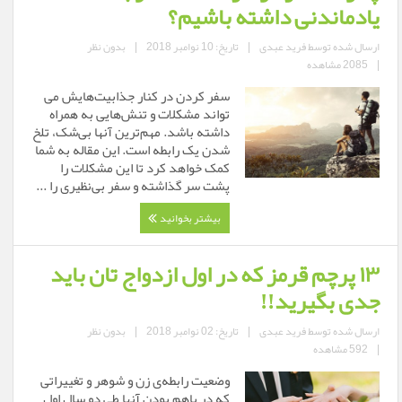
یادماندنی داشته باشیم؟
ارسال شده توسط
فرید عبدی
|
تاریخ: 10 نوامبر 2018
|
بدون نظر
|
2085 مشاهده
سفر کردن در کنار جذابیت‌هایش می
تواند مشکلات و تنش‌هایی به همراه
داشته باشد. مهم‌ترین آنها بی‌شک، تلخ
شدن یک رابطه است. این مقاله به شما
کمک خواهد کرد تا این مشکلات را
پشت سر گذاشته و سفر بی‌نظیری را ...
بیشتر بخوانید
۱۳ پرچم قرمز که در اول ازدواج تان باید
جدی بگیرید!!
ارسال شده توسط
فرید عبدی
|
تاریخ: 02 نوامبر 2018
|
بدون نظر
|
592 مشاهده
وضعیت رابطه‌ی زن و شوهر و تغییراتی
که در باهم بودن‌ آنها طی دو سال اول