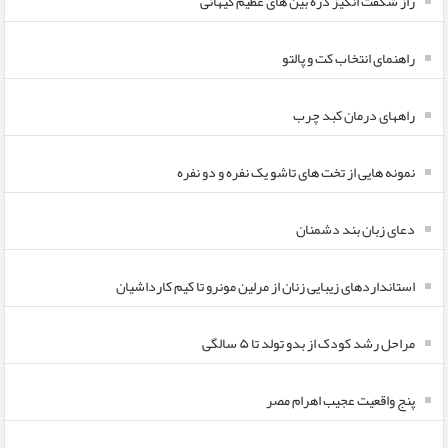
راز شگفت انگیز ذره بین های عظیم کیهانی
راهنمای انتخاب کت و پالتو
راههای درمان کبد چرب
نمونه هایی از تخت های تاشو یک نفره و دو نفره
دعای زبان بند دشمنان
استانداردهای زیبایی زنان از مرلین مونرو تا کیم کارداشیان
مراحل رشد کودک از بدو تولد تا ۵ سالگی
پنج واقعیت عجیب اهرام مصر