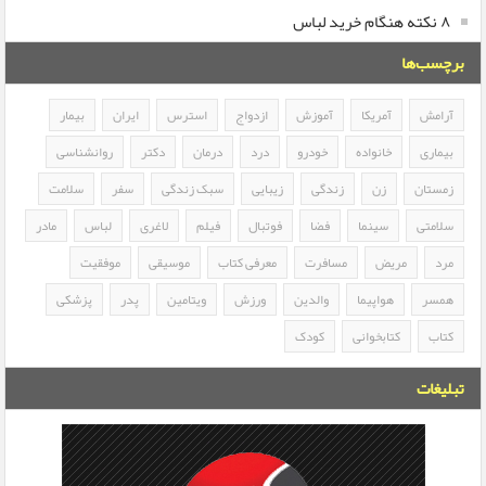
۸ نکته هنگام خرید لباس
برچسب‌ها
آرامش
آمریکا
آموزش
ازدواج
استرس
ایران
بیمار
بیماری
خانواده
خودرو
درد
درمان
دکتر
روانشناسی
زمستان
زن
زندگی
زیبایی
سبک زندگی
سفر
سلامت
سلامتی
سینما
فضا
فوتبال
فیلم
لاغری
لباس
مادر
مرد
مریض
مسافرت
معرفی کتاب
موسیقی
موفقیت
همسر
هواپیما
والدین
ورزش
ویتامین
پدر
پزشکی
کتاب
کتابخوانی
کودک
تبلیغات