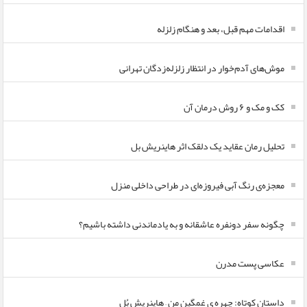
اقدامات مهم قبل، بعد و هنگام زلزله
موش‌های آدم‌خوار در انتظار زلزله‌زدگان تهرانی
کک و مک و ۶ روش درمان آن
تحلیل رمان عقاید یک دلقک اثر هاینریش بل
معجزه‌ی رنگ آبی فیروزه‌ای در طراحی داخلی منزل
چگونه سفر دونفره عاشقانه و به یادماندنی داشته باشیم؟
عکاسی پست مدرن
داستان کوتاه: چهره ی غمگین من – هاینریش بُل