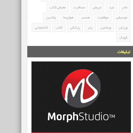
مادر
مرد
مریض
مسافرت
معرفی کتاب
موسیقی
موفقیت
همسر
هواپیما
والدین
ورزش
ویتامین
پدر
پزشکی
کتاب
کتابخوانی
کودک
تبلیغات