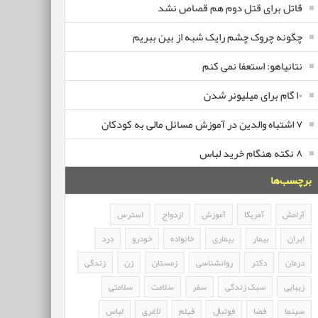
قاتل برای قتل دوم هم قصاص نشد
چگونه چروک چشم رایک شبه از بین ببریم
نتانیاهو: استعفا نمی کنم
۱۰ گام برای میلیونر شدن
۷ اشتباه والدین در آموزش مسائل مالی به کودکان
۸ نکته هنگام خرید لباس
برچسب‌ها
آرامش
آمریکا
آموزش
ازدواج
استرس
ایران
بیمار
بیماری
خانواده
خودرو
درد
درمان
دکتر
روانشناسی
زمستان
زن
زندگی
زیبایی
سبک زندگی
سفر
سلامت
سلامتی
سینما
فضا
فوتبال
فیلم
لاغری
لباس