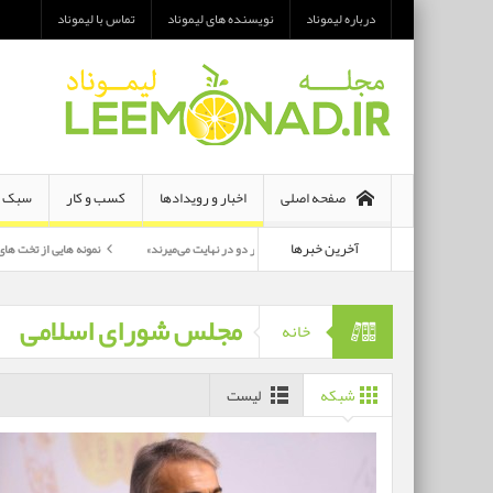
درباره لیموناد
نویسنده های لیموناد
تماس با لیموناد
صفحه اصلی
اخبار و رویدادها
کسب و کار
سبک ز
آخرین خبرها
معرفی رمان «هر دو در نهایت می‌میرند»
نمونه هایی از تخت های تاشو یک نفره و 
پرکارترین بازیگران سی وهفتمین جشنواره فجر بشناسید
مجلس شورای اسلامی
خانه
شبکه
لیست