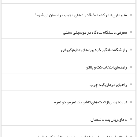
۵ بیماری نادر که باعث قدرت‌های عجیب در انسان می‌شود!
معرفی دستگاه سه‌گاه در موسیقی سنتی
راز شگفت انگیز ذره بین های عظیم کیهانی
راهنمای انتخاب کت و پالتو
راههای درمان کبد چرب
نمونه هایی از تخت های تاشو یک نفره و دو نفره
دعای زبان بند دشمنان
استانداردهای زیبایی زنان از مرلین مونرو تا کیم کارداشیان