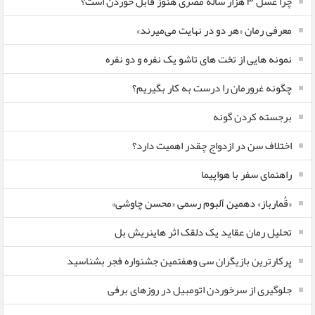
چرا عسل ۳ هزار ساله‌ مصری هنوز قابل خوردن است؟
معرفی رمان «هر دو در نهایت می‌میرند»
نمونه هایی از تخت های تاشو یک نفره و دو نفره
چگونه غرورمان را درست به کار بگیریم؟
برجسته کردن گونه
اختلاف سن در ازدواج چقدر اهمیت دارد؟
راهنمای سفر با هواپیما
«قُمارباز» دهمین آلبوم رسمی «محسن چاوشی»
تحلیل رمان عقاید یک دلقک اثر هاینریش بل
پرکارترین بازیگران سی وهفتمین جشنواره فجر بشناسید
جلوگیری از سرخوردن اتومبیل در روزهای برفی