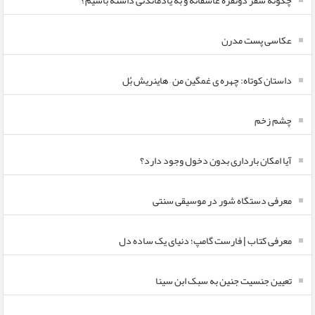
چگونه سفر دونفره عاشقانه و به یادماندنی داشته باشیم؟
عکاسی پست مدرن
داستان کوتاه: چهره ی غمگین من – هاینریش بُل
چشم زخم
آیا امکان بارداری بدون دخول وجود دارد؟
معرفی دستگاه شور در موسیقی سنتی
معرفی کتاب | فارست گامپ؛ دنیای یک ساده دل
تعیین جنسیت جنین به سبک ابن سینا