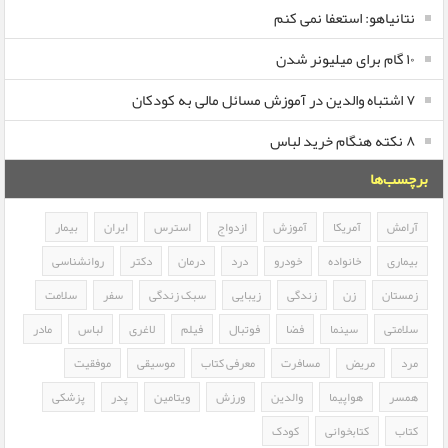
نتانیاهو: استعفا نمی کنم
۱۰ گام برای میلیونر شدن
۷ اشتباه والدین در آموزش مسائل مالی به کودکان
۸ نکته هنگام خرید لباس
برچسب‌ها
آرامش
آمریکا
آموزش
ازدواج
استرس
ایران
بیمار
بیماری
خانواده
خودرو
درد
درمان
دکتر
روانشناسی
زمستان
زن
زندگی
زیبایی
سبک زندگی
سفر
سلامت
سلامتی
سینما
فضا
فوتبال
فیلم
لاغری
لباس
مادر
مرد
مریض
مسافرت
معرفی کتاب
موسیقی
موفقیت
همسر
هواپیما
والدین
ورزش
ویتامین
پدر
پزشکی
کتاب
کتابخوانی
کودک