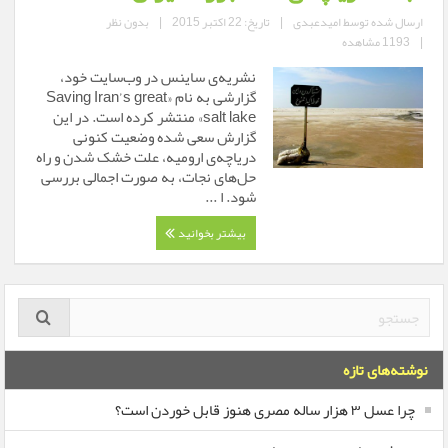
ارسال شده توسط
امیدعبدی
|
تاریخ: 22 اکتبر 2015
|
بدون نظر
|
1193 مشاهده
نشریه‌ی ساینس در وب‌سایت خود،
گزارشی به نام «Saving Iran’s great
salt lake» منتشر کرده است. در این
گزارش سعی شده وضعیت کنونی
دریاچه‌ی ارومیه، علت خشک شدن و راه
حل‌های نجات، به صورت اجمالی بررسی
شود. ا ...
بیشتر بخوانید
نوشته‌های تازه
چرا عسل ۳ هزار ساله‌ مصری هنوز قابل خوردن است؟