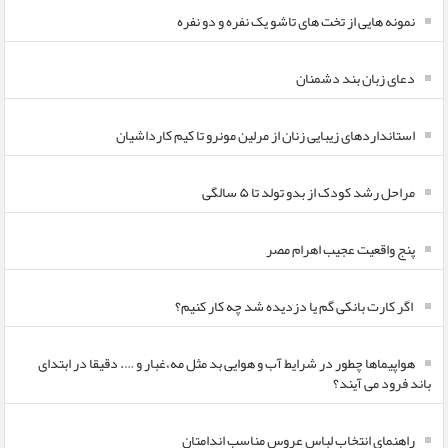
نمونه هایی از تخت های تاشو یک نفره و دو نفره
دعای زبان بند دشمنان
استانداردهای زیبایی زنان از مرلین مونرو تا کیم کارداشیان
مراحل رشد کودک از بدو تولد تا ۵ سالگی
پنج واقعیت عجیب اهرام مصر
اگر کارت بانکی گم یا دزدیده شد چه کار کنیم؟
هواپیماها چطور در شرایط آب و هوایی بد مثل مه،غبار و …. دقیقا در ابتدای
باند فرود می آیند؟
راهنمای انتخاب لباس عروس مناسب اندامتان