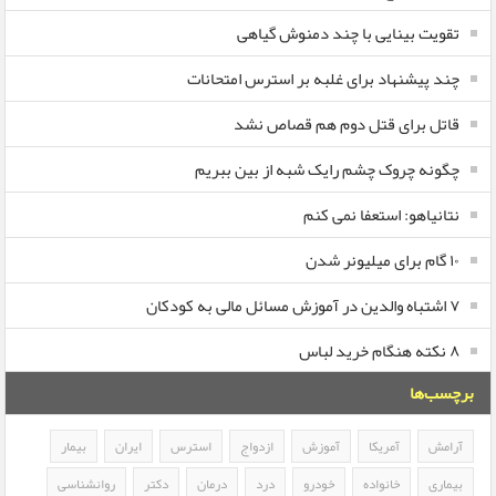
تقویت بینایی با چند دمنوش گیاهی
چند پیشنهاد برای غلبه بر استرس امتحانات
قاتل برای قتل دوم هم قصاص نشد
چگونه چروک چشم رایک شبه از بین ببریم
نتانیاهو: استعفا نمی کنم
۱۰ گام برای میلیونر شدن
۷ اشتباه والدین در آموزش مسائل مالی به کودکان
۸ نکته هنگام خرید لباس
برچسب‌ها
آرامش
آمریکا
آموزش
ازدواج
استرس
ایران
بیمار
بیماری
خانواده
خودرو
درد
درمان
دکتر
روانشناسی