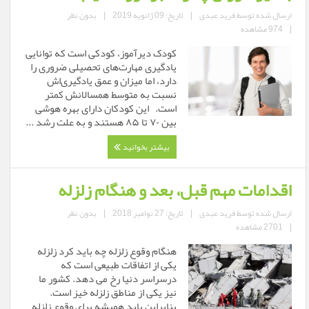
ارسال شده توسط
فرید عبدی
|
تاریخ: 09 ژانویه 2019
|
بدون نظر
|
974 مشاهده
کودک دیرآموز، کودکی است که توانایی
یادگیری مهارت‌های تحصیلی ضروری را
دارد، اما میزان و عمق یادگیری‌اش
نسبت به متوسط همسالانش کمتر
است. این کودکان دارای بهره هوشی
بین ۷۰ تا ۸۵ هستند و به علت رشد ...
بیشتر بخوانید
اقدامات مهم قبل، بعد و هنگام زلزله
ارسال شده توسط
فرید عبدی
|
تاریخ: 27 نوامبر 2018
|
بدون نظر
|
2701 مشاهده
هنگام وقوع زلزله چه باید کرد زلزله
یکی از اتفاقات طبیعی است که
درسراسر دنیا رخ می دهد. کشور ما
نیز یکی از مناطق زلزله خیز است.
بنابراین باید همیشه برای وقوع زلزله