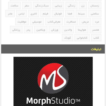
زمستان
زن
زندگی
زیبایی
سبک زندگی
سفر
سلامت
سلامتی
سینما
فضا
فوتبال
فیلم
لاغری
لباس
مادر
مرد
مریض
مسافرت
معرفی کتاب
موسیقی
موفقیت
همسر
هواپیما
والدین
ورزش
ویتامین
پدر
پزشکی
کتاب
کتابخوانی
کودک
تبلیغات