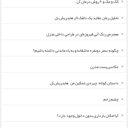
کک و مک و ۶ روش درمان آن
تحلیل رمان عقاید یک دلقک اثر هاینریش بل
معجزه‌ی رنگ آبی فیروزه‌ای در طراحی داخلی منزل
چگونه سفر دونفره عاشقانه و به یادماندنی داشته باشیم؟
عکاسی پست مدرن
داستان کوتاه: چهره ی غمگین من – هاینریش بُل
چشم زخم
آیا امکان بارداری بدون دخول وجود دارد؟