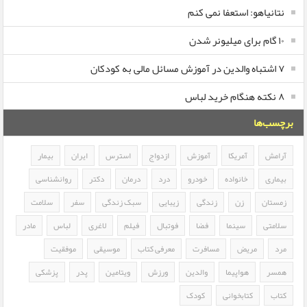
نتانیاهو: استعفا نمی کنم
۱۰ گام برای میلیونر شدن
۷ اشتباه والدین در آموزش مسائل مالی به کودکان
۸ نکته هنگام خرید لباس
برچسب‌ها
آرامش
آمریکا
آموزش
ازدواج
استرس
ایران
بیمار
بیماری
خانواده
خودرو
درد
درمان
دکتر
روانشناسی
زمستان
زن
زندگی
زیبایی
سبک زندگی
سفر
سلامت
سلامتی
سینما
فضا
فوتبال
فیلم
لاغری
لباس
مادر
مرد
مریض
مسافرت
معرفی کتاب
موسیقی
موفقیت
همسر
هواپیما
والدین
ورزش
ویتامین
پدر
پزشکی
کتاب
کتابخوانی
کودک