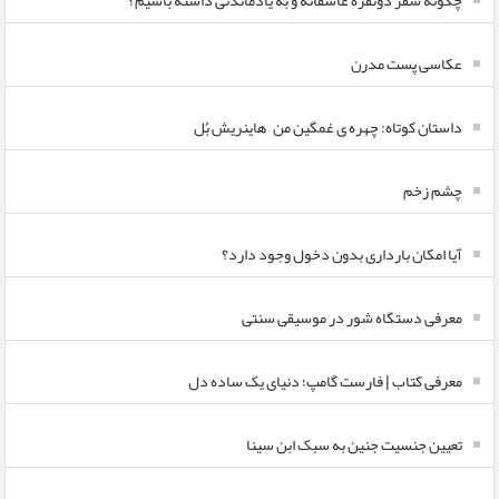
چگونه سفر دونفره عاشقانه و به یادماندنی داشته باشیم؟
عکاسی پست مدرن
داستان کوتاه: چهره ی غمگین من – هاینریش بُل
چشم زخم
آیا امکان بارداری بدون دخول وجود دارد؟
معرفی دستگاه شور در موسیقی سنتی
معرفی کتاب | فارست گامپ؛ دنیای یک ساده دل
تعیین جنسیت جنین به سبک ابن سینا