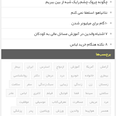
چگونه چروک چشم رایک شبه از بین ببریم
نتانیاهو: استعفا نمی کنم
۱۰ گام برای میلیونر شدن
۷ اشتباه والدین در آموزش مسائل مالی به کودکان
۸ نکته هنگام خرید لباس
برچسب‌ها
آرامش
آمریکا
آموزش
ازدواج
استرس
ایران
بیمار
بیماری
خانواده
خودرو
درد
درمان
دکتر
روانشناسی
زمستان
زن
زندگی
زیبایی
سبک زندگی
سفر
سلامت
سلامتی
سینما
فضا
فوتبال
فیلم
لاغری
لباس
مادر
مرد
مریض
مسافرت
معرفی کتاب
موسیقی
موفقیت
همسر
هواپیما
والدین
ورزش
ویتامین
پدر
پزشکی