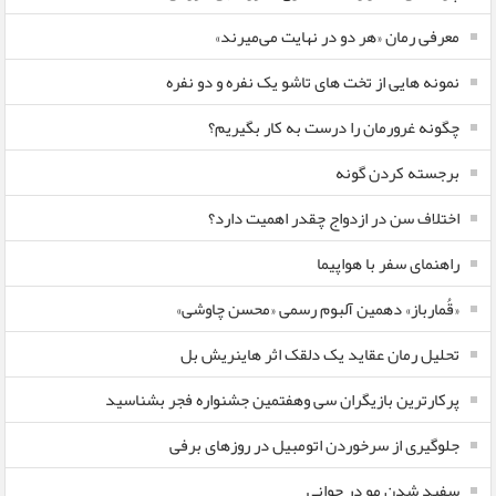
معرفی رمان «هر دو در نهایت می‌میرند»
نمونه هایی از تخت های تاشو یک نفره و دو نفره
چگونه غرورمان را درست به کار بگیریم؟
برجسته کردن گونه
اختلاف سن در ازدواج چقدر اهمیت دارد؟
راهنمای سفر با هواپیما
«قُمارباز» دهمین آلبوم رسمی «محسن چاوشی»
تحلیل رمان عقاید یک دلقک اثر هاینریش بل
پرکارترین بازیگران سی وهفتمین جشنواره فجر بشناسید
جلوگیری از سرخوردن اتومبیل در روزهای برفی
سفید شدن مو در جوانی