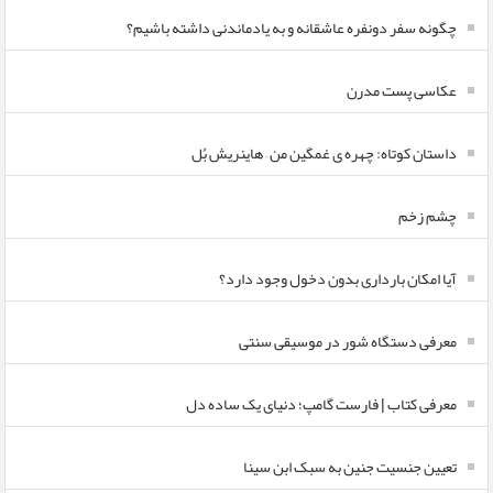
چگونه سفر دونفره عاشقانه و به یادماندنی داشته باشیم؟
عکاسی پست مدرن
داستان کوتاه: چهره ی غمگین من – هاینریش بُل
چشم زخم
آیا امکان بارداری بدون دخول وجود دارد؟
معرفی دستگاه شور در موسیقی سنتی
معرفی کتاب | فارست گامپ؛ دنیای یک ساده دل
تعیین جنسیت جنین به سبک ابن سینا