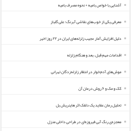
آشنایی با خواص بامیه + نحوه مصرف بامیه
معرفی یکی از خوب‌های نقاشی آبرنگ؛ علی گلباز
دلیل افزایش آمار عجیب زلزله‌های ایران در ۲۲ روز اخیر
اقدامات مهم قبل، بعد و هنگام زلزله
موش‌های آدم‌خوار در انتظار زلزله‌زدگان تهرانی
کک و مک و ۶ روش درمان آن
تحلیل رمان عقاید یک دلقک اثر هاینریش بل
معجزه‌ی رنگ آبی فیروزه‌ای در طراحی داخلی منزل