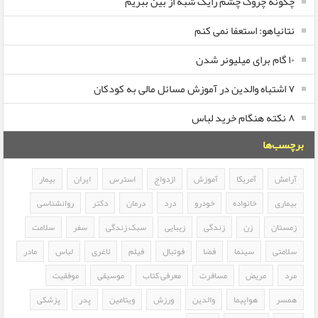
چگونه چروک چشم رایک شبه از بین ببریم
نتانیاهو: استعفا نمی کنم
۱۰ گام برای میلیونر شدن
۷ اشتباه والدین در آموزش مسائل مالی به کودکان
۸ نکته هنگام خرید لباس
برچسب‌ها
آرامش
آمریکا
آموزش
ازدواج
استرس
ایران
بیمار
بیماری
خانواده
خودرو
درد
درمان
دکتر
روانشناسی
زمستان
زن
زندگی
زیبایی
سبک زندگی
سفر
سلامت
سلامتی
سینما
فضا
فوتبال
فیلم
لاغری
لباس
مادر
مرد
مریض
مسافرت
معرفی کتاب
موسیقی
موفقیت
همسر
هواپیما
والدین
ورزش
ویتامین
پدر
پزشکی