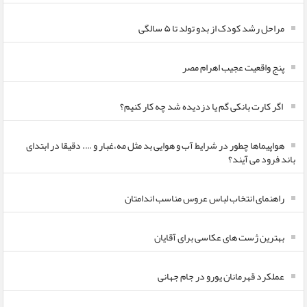
مراحل رشد کودک از بدو تولد تا ۵ سالگی
پنج واقعیت عجیب اهرام مصر
اگر کارت بانکی گم یا دزدیده شد چه کار کنیم؟
هواپیماها چطور در شرایط آب و هوایی بد مثل مه،غبار و …. دقیقا در ابتدای
باند فرود می آیند؟
راهنمای انتخاب لباس عروس مناسب اندامتان
بهترین ژست های عکاسی برای آقایان
عملکرد قهرمانان یورو در جام جهانی