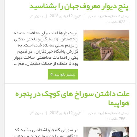
پنج دیوار معروف جهان را بشناسید
ارسال شده توسط
فرید عبدی
|
تاریخ: 12 نوامبر 2018
|
بدون نظر
|
622 مشاهده
این دیوارها اغلب برای محافظت منطقه
از دشمنان، همسایگان و یا حتی بخشی
از مردم محلی ساخته شده است. به
گزارش باشگاه خبرنگاران، در قدیم
یکی از اقدامات محافظتی، ساخت دیوار
بود تا منطقه از حملات دشمنان، هم ...
بیشتر بخوانید
علت داشتن سوراخ های کوچک در پنجره
هواپیما
ارسال شده توسط
فرید عبدی
|
تاریخ: 12 نوامبر 2018
|
بدون نظر
|
758 مشاهده
در صورتی که جزو اشخاصی باشید که
هنگام سفر با هواپیما ترجیح می دهید