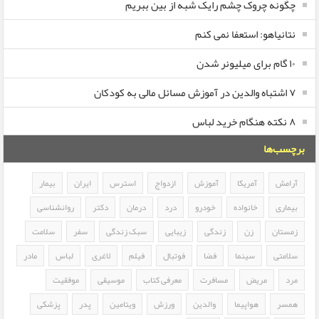
چگونه چروک چشم رایک شبه از بین ببریم
نتانیاهو: استعفا نمی کنم
۱۰ گام برای میلیونر شدن
۷ اشتباه والدین در آموزش مسائل مالی به کودکان
۸ نکته هنگام خرید لباس
برچسب‌ها
آرامش
آمریکا
آموزش
ازدواج
استرس
ایران
بیمار
بیماری
خانواده
خودرو
درد
درمان
دکتر
روانشناسی
زمستان
زن
زندگی
زیبایی
سبک زندگی
سفر
سلامت
سلامتی
سینما
فضا
فوتبال
فیلم
لاغری
لباس
مادر
مرد
مریض
مسافرت
معرفی کتاب
موسیقی
موفقیت
همسر
هواپیما
والدین
ورزش
ویتامین
پدر
پزشکی