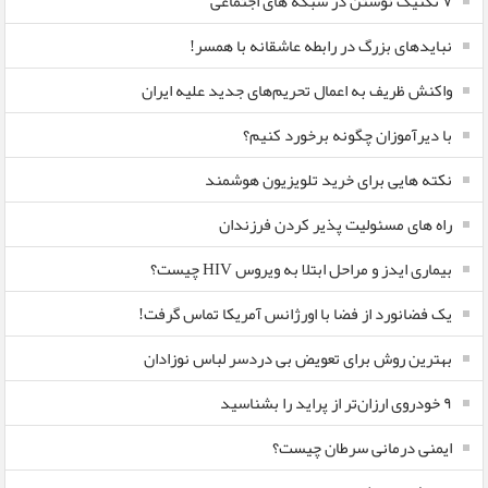
۷ تکنیک نوشتن در شبکه های اجتماعی
نبایدهای بزرگ در رابطه عاشقانه با همسر!
واکنش ظریف به اعمال تحریم‌های جدید علیه ایران
با دیرآموزان چگونه برخورد کنیم؟
نکته هایی برای خرید تلویزیون هوشمند
راه های مسئولیت پذیر کردن فرزندان
بیماری ایدز و مراحل ابتلا به ویروس HIV چیست؟
یک فضانورد از فضا با اورژانس آمریکا تماس گرفت!
بهترین روش برای تعویض بی دردسر لباس نوزادان
٩ خودروی ارزان‌تر از پراید را بشناسید
ایمنی درمانی سرطان چیست؟