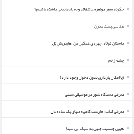
چگونه سفر دونفره عاشقانه و به یادماندنی داشته باشیم؟
عکاسی پست مدرن
داستان کوتاه: چهره ی غمگین من – هاینریش بُل
چشم زخم
آیا امکان بارداری بدون دخول وجود دارد؟
معرفی دستگاه شور در موسیقی سنتی
معرفی کتاب | فارست گامپ؛ دنیای یک ساده دل
تعیین جنسیت جنین به سبک ابن سینا