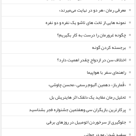
معرفی رمان «هر دو در نهایت می‌میرند»
نمونه هایی از تخت های تاشو یک نفره و دو نفره
چگونه غرورمان را درست به کار بگیریم؟
برجسته کردن گونه
اختلاف سن در ازدواج چقدر اهمیت دارد؟
راهنمای سفر با هواپیما
«قُمارباز» دهمین آلبوم رسمی «محسن چاوشی»
تحلیل رمان عقاید یک دلقک اثر هاینریش بل
پرکارترین بازیگران سی وهفتمین جشنواره فجر بشناسید
جلوگیری از سرخوردن اتومبیل در روزهای برفی
سفید شدن مو در جوانی