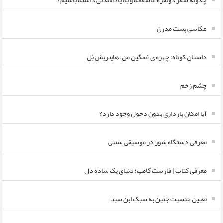
چگونه سفر دونفره عاشقانه و به یادماندنی داشته باشیم؟
عکاسی پست مدرن
داستان کوتاه: چهره ی غمگین من – هاینریش بُل
چشم زخم
آیا امکان بارداری بدون دخول وجود دارد؟
معرفی دستگاه شور در موسیقی سنتی
معرفی کتاب | فارست گامپ؛ دنیای یک ساده دل
تعیین جنسیت جنین به سبک ابن سینا