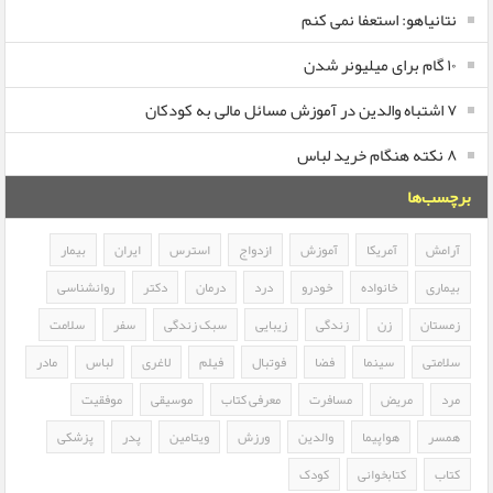
نتانیاهو: استعفا نمی کنم
۱۰ گام برای میلیونر شدن
۷ اشتباه والدین در آموزش مسائل مالی به کودکان
۸ نکته هنگام خرید لباس
برچسب‌ها
آرامش
آمریکا
آموزش
ازدواج
استرس
ایران
بیمار
بیماری
خانواده
خودرو
درد
درمان
دکتر
روانشناسی
زمستان
زن
زندگی
زیبایی
سبک زندگی
سفر
سلامت
سلامتی
سینما
فضا
فوتبال
فیلم
لاغری
لباس
مادر
مرد
مریض
مسافرت
معرفی کتاب
موسیقی
موفقیت
همسر
هواپیما
والدین
ورزش
ویتامین
پدر
پزشکی
کتاب
کتابخوانی
کودک