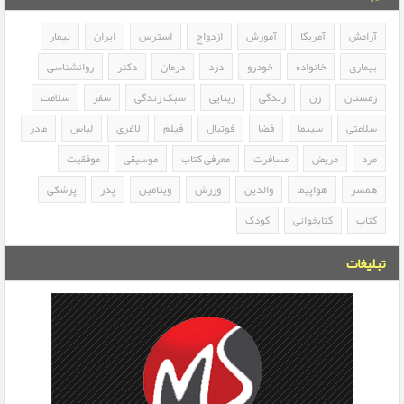
آرامش
آمریکا
آموزش
ازدواج
استرس
ایران
بیمار
بیماری
خانواده
خودرو
درد
درمان
دکتر
روانشناسی
زمستان
زن
زندگی
زیبایی
سبک زندگی
سفر
سلامت
سلامتی
سینما
فضا
فوتبال
فیلم
لاغری
لباس
مادر
مرد
مریض
مسافرت
معرفی کتاب
موسیقی
موفقیت
همسر
هواپیما
والدین
ورزش
ویتامین
پدر
پزشکی
کتاب
کتابخوانی
کودک
تبلیغات