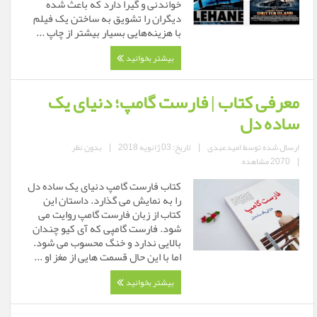
خواندنی و گیرا دارد که باعث شده
دیگران را تشویق به ساختن یک فیلم
با هزینه‌هایی بسیار بیشتر از چاپ ...
بیشتر بخوانید
معرفی کتاب | فارست گامپ؛ دنیای یک
ساده دل
ارسال شده توسط
امیدعبدی
|
تاریخ: 03 ژانویه 2018
|
بدون نظر
|
2070 مشاهده
کتاب فارست گامپ دنیای یک ساده دل
را به نمایش می گذارد. داستان این
کتاب از زبان فارست گامپ روایت می
شود. فارست گامپی که آی کیو چندان
بالایی ندارد و خنگ محسوب می شود.
اما با این حال قسمت هایی از مغز او ...
بیشتر بخوانید