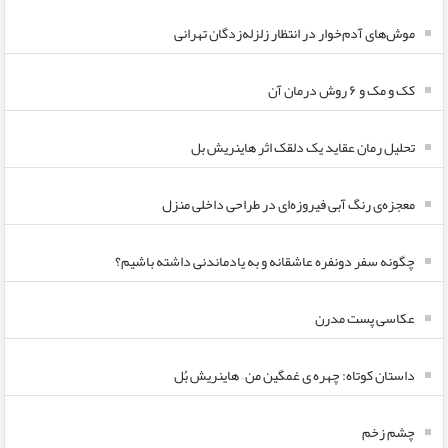
موش‌های آدم‌خوار در انتظار زلزله‌زدگان تهرانی
کک و مک و ۶ روش درمان آن
تحلیل رمان عقاید یک دلقک اثر هاینریش بل
معجزه‌ی رنگ آبی فیروزه‌ای در طراحی داخلی منزل
چگونه سفر دونفره عاشقانه و به یادماندنی داشته باشیم؟
عکاسی پست مدرن
داستان کوتاه: چهره ی غمگین من – هاینریش بُل
چشم زخم