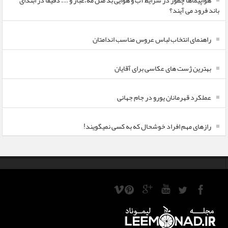
هواپیماها چطور در شرایط آب و هوایی بد مثل مه،غبار و …. دقیقا در ابتدای
باند فرود می آیند؟
راهنمای انتخاب لباس عروس مناسب اندامتان
بهترین ژست های عکاسی برای آقایان
عملکرد قهرمانان یورو در جام جهانی
رازهای مهم افراد خوشحال که به کسی نمیگویند!