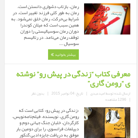
رمان، بازتاب دشواری دانستن است.
رمان به طور کلی فرزند تغییر است. در
شرایط بی‌حرکت، رمان خلق نمی‌شود. به
همین سبب است که میلان کوندرا
دوران رمان سوسیالیستی را دوران
توقف رمان می‌نامد. در رئالیسم
سوسیال ...
بیشتر بخوانید
معرفی کتاب “زندگی در پیش رو” نوشته
ی “رومن گاری”
ارسال شده توسط
امیدعبدی
|
تاریخ: 04 نوامبر 2015
|
بدون نظر
|
1296 مشاهده
«زندگی در پیش رو» کتابی است که
رومن گاری، نویسنده، فیلم‌نامه‌نویس،
کارگردان، خلبان جنگ جهانی دوم و
دیپلمات فرانسوی، را برای دومین بار
موفق به دریافت جایزه ادبی گنکور