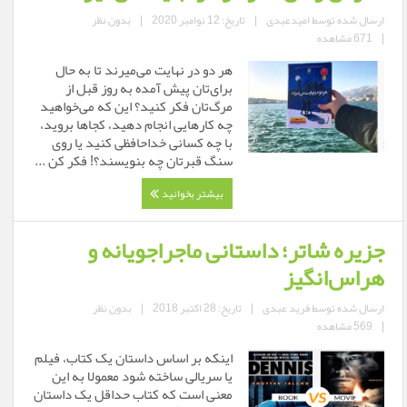
ارسال شده توسط
امیدعبدی
|
تاریخ: 12 نوامبر 2020
|
بدون نظر
|
671 مشاهده
هر دو در نهایت می‌میرند تا به حال
برای‌تان پیش آمده به روز قبل از
مرگ‌تان فکر کنید؟ این که می‌خواهید
چه کارهایی انجام دهید، کجاها بروید،
با چه کسانی خداحافظی کنید یا روی
سنگ قبرتان چه بنویسند؟! فکر کن ...
بیشتر بخوانید
جزیره شاتر؛ داستانی ماجراجویانه و
هراس‌انگیز
ارسال شده توسط
فرید عبدی
|
تاریخ: 28 اکتبر 2018
|
بدون نظر
|
569 مشاهده
اینکه بر اساس داستان یک کتاب، فیلم
یا سریالی ساخته شود معمولا به این
معنی است که کتاب حداقل یک داستان