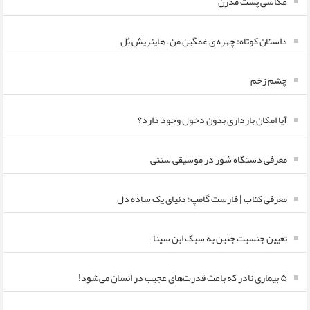
عکاسی پست مدرن
داستان کوتاه: چهره ی غمگین من – هاینریش بُل
چشم زخم
آیا امکان بارداری بدون دخول وجود دارد؟
معرفی دستگاه شور در موسیقی سنتی
معرفی کتاب | فارست گامپ؛ دنیای یک ساده دل
تعیین جنسیت جنین به سبک ابن سینا
۵ بیماری نادر که باعث قدرت‌های عجیب در انسان می‌شود!