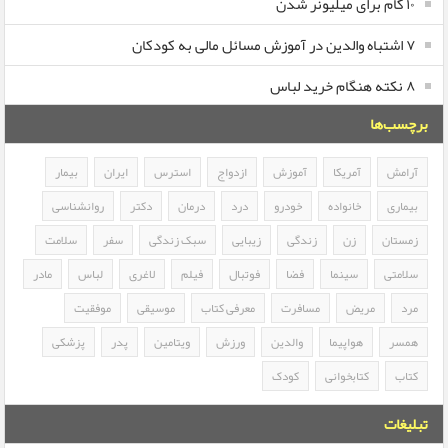
۱۰ گام برای میلیونر شدن
۷ اشتباه والدین در آموزش مسائل مالی به کودکان
۸ نکته هنگام خرید لباس
برچسب‌ها
آرامش
آمریکا
آموزش
ازدواج
استرس
ایران
بیمار
بیماری
خانواده
خودرو
درد
درمان
دکتر
روانشناسی
زمستان
زن
زندگی
زیبایی
سبک زندگی
سفر
سلامت
سلامتی
سینما
فضا
فوتبال
فیلم
لاغری
لباس
مادر
مرد
مریض
مسافرت
معرفی کتاب
موسیقی
موفقیت
همسر
هواپیما
والدین
ورزش
ویتامین
پدر
پزشکی
کتاب
کتابخوانی
کودک
تبلیغات