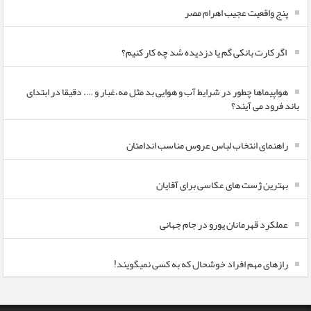
پنج واقعیت عجیب اهرام مصر
اگر کارت بانکی گم یا دزدیده شد چه کار کنیم؟
هواپیماها چطور در شرایط آب و هوایی بد مثل مه،غبار و …. دقیقا در ابتدای
باند فرود می آیند؟
راهنمای انتخاب لباس عروس مناسب اندامتان
بهترین ژست های عکاسی برای آقایان
عملکرد قهرمانان یورو در جام جهانی
رازهای مهم افراد خوشحال که به کسی نمیگویند!