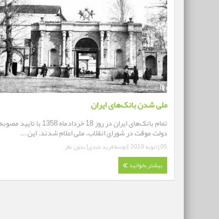
ملی شدن بانک‌های ایران
تمام بانک‌های ایران در روز 18 خردادماه 1358 با تایید مصوب
دولت موقت در شورای انقلاب، ملی اعلام شدند. این ...
05 ژانویه 2019
|توسط
فرید عبدی
|
بدون نظر
بیشتر بخوانید