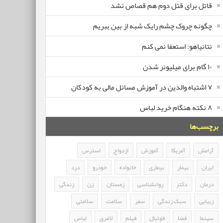
قاتل برای قتل دوم هم قصاص نشد
چگونه چروک چشم رایک شبه از بین ببریم
نتانیاهو: استعفا نمی کنم
۱۰ گام برای میلیونر شدن
۷ اشتباه والدین در آموزش مسائل مالی به کودکان
۸ نکته هنگام خرید لباس
برچسب‌ها
آرامش
آمریکا
آموزش
ازدواج
استرس
ایران
بیمار
بیماری
خانواده
خودرو
درد
درمان
دکتر
روانشناسی
زمستان
زن
زندگی
زیبایی
سبک زندگی
سفر
سلامت
سلامتی
سینما
فضا
فوتبال
فیلم
لاغری
لباس