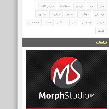
مادر
مرد
مریض
مسافرت
معرفی کتاب
موسیقی
موفقیت
همسر
هواپیما
والدین
ورزش
ویتامین
پدر
پزشکی
کتاب
کتابخوانی
کودک
تبلیغات