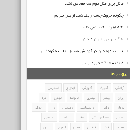
قاتل برای قتل دوم هم قصاص نشد
چگونه چروک چشم رایک شبه از بین ببریم
نتانیاهو: استعفا نمی کنم
۱۰ گام برای میلیونر شدن
۷ اشتباه والدین در آموزش مسائل مالی به کودکان
۸ نکته هنگام خرید لباس
برچسب‌ها
آرامش
آمریکا
آموزش
ازدواج
استرس
ایران
بیمار
بیماری
خانواده
خودرو
درد
درمان
دکتر
روانشناسی
زمستان
زن
زندگی
زیبایی
سبک زندگی
سفر
سلامت
سلامتی
سینما
فضا
فوتبال
فیلم
لاغری
لباس