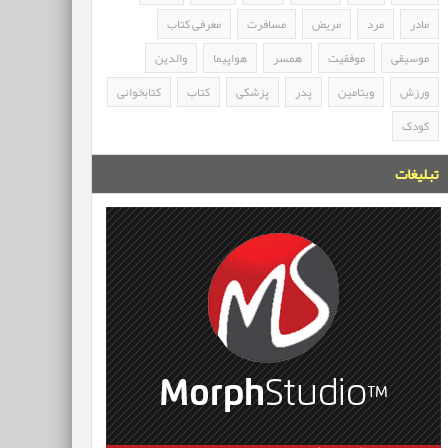
مادر
مرد
مریض
مسافرت
معرفی کتاب
موسیقی
موفقیت
همسر
هواپیما
والدین
ورزش
ویتامین
پدر
پزشکی
کتاب
کتابخوانی
کودک
تبلیغات