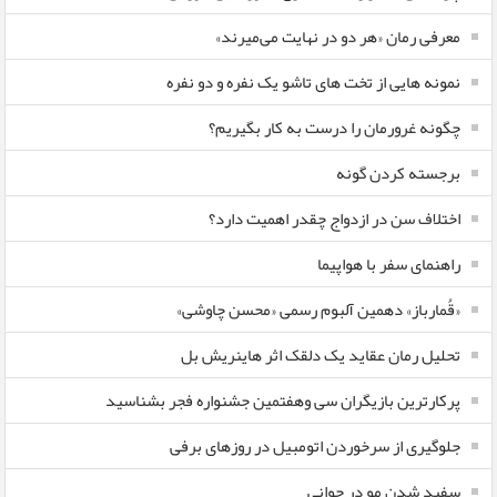
معرفی رمان «هر دو در نهایت می‌میرند»
نمونه هایی از تخت های تاشو یک نفره و دو نفره
چگونه غرورمان را درست به کار بگیریم؟
برجسته کردن گونه
اختلاف سن در ازدواج چقدر اهمیت دارد؟
راهنمای سفر با هواپیما
«قُمارباز» دهمین آلبوم رسمی «محسن چاوشی»
تحلیل رمان عقاید یک دلقک اثر هاینریش بل
پرکارترین بازیگران سی وهفتمین جشنواره فجر بشناسید
جلوگیری از سرخوردن اتومبیل در روزهای برفی
سفید شدن مو در جوانی