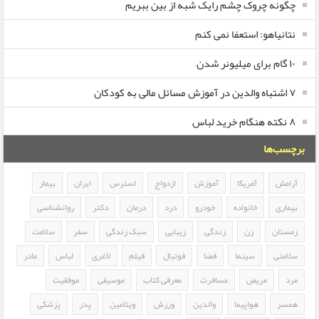
چگونه چروک چشم رایک شبه از بین ببریم
نتانیاهو: استعفا نمی کنم
۱۰ گام برای میلیونر شدن
۷ اشتباه والدین در آموزش مسائل مالی به کودکان
۸ نکته هنگام خرید لباس
برچسب‌ها
آرامش
آمریکا
آموزش
ازدواج
استرس
ایران
بیمار
بیماری
خانواده
خودرو
درد
درمان
دکتر
روانشناسی
زمستان
زن
زندگی
زیبایی
سبک زندگی
سفر
سلامت
سلامتی
سینما
فضا
فوتبال
فیلم
لاغری
لباس
مادر
مرد
مریض
مسافرت
معرفی کتاب
موسیقی
موفقیت
همسر
هواپیما
والدین
ورزش
ویتامین
پدر
پزشکی