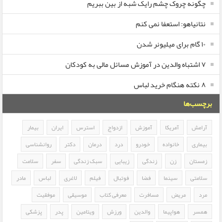
چگونه چروک چشم رایک شبه از بین ببریم
نتانیاهو: استعفا نمی کنم
۱۰ گام برای میلیونر شدن
۷ اشتباه والدین در آموزش مسائل مالی به کودکان
۸ نکته هنگام خرید لباس
برچسب‌ها
آرامش
آمریکا
آموزش
ازدواج
استرس
ایران
بیمار
بیماری
خانواده
خودرو
درد
درمان
دکتر
روانشناسی
زمستان
زن
زندگی
زیبایی
سبک زندگی
سفر
سلامت
سلامتی
سینما
فضا
فوتبال
فیلم
لاغری
لباس
مادر
مرد
مریض
مسافرت
معرفی کتاب
موسیقی
موفقیت
همسر
هواپیما
والدین
ورزش
ویتامین
پدر
پزشکی