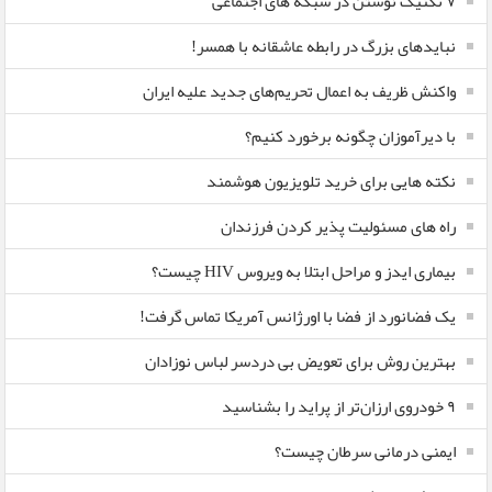
۷ تکنیک نوشتن در شبکه های اجتماعی
نبایدهای بزرگ در رابطه عاشقانه با همسر!
واکنش ظریف به اعمال تحریم‌های جدید علیه ایران
با دیرآموزان چگونه برخورد کنیم؟
نکته هایی برای خرید تلویزیون هوشمند
راه های مسئولیت پذیر کردن فرزندان
بیماری ایدز و مراحل ابتلا به ویروس HIV چیست؟
یک فضانورد از فضا با اورژانس آمریکا تماس گرفت!
بهترین روش برای تعویض بی دردسر لباس نوزادان
٩ خودروی ارزان‌تر از پراید را بشناسید
ایمنی درمانی سرطان چیست؟