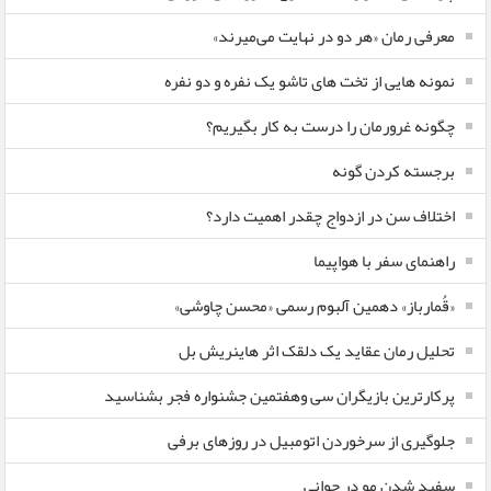
معرفی رمان «هر دو در نهایت می‌میرند»
نمونه هایی از تخت های تاشو یک نفره و دو نفره
چگونه غرورمان را درست به کار بگیریم؟
برجسته کردن گونه
اختلاف سن در ازدواج چقدر اهمیت دارد؟
راهنمای سفر با هواپیما
«قُمارباز» دهمین آلبوم رسمی «محسن چاوشی»
تحلیل رمان عقاید یک دلقک اثر هاینریش بل
پرکارترین بازیگران سی وهفتمین جشنواره فجر بشناسید
جلوگیری از سرخوردن اتومبیل در روزهای برفی
سفید شدن مو در جوانی