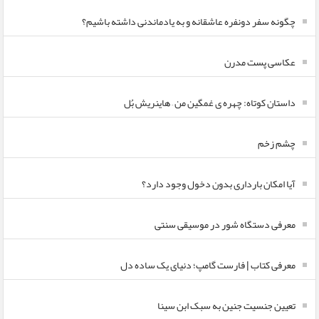
چگونه سفر دونفره عاشقانه و به یادماندنی داشته باشیم؟
عکاسی پست مدرن
داستان کوتاه: چهره ی غمگین من – هاینریش بُل
چشم زخم
آیا امکان بارداری بدون دخول وجود دارد؟
معرفی دستگاه شور در موسیقی سنتی
معرفی کتاب | فارست گامپ؛ دنیای یک ساده دل
تعیین جنسیت جنین به سبک ابن سینا