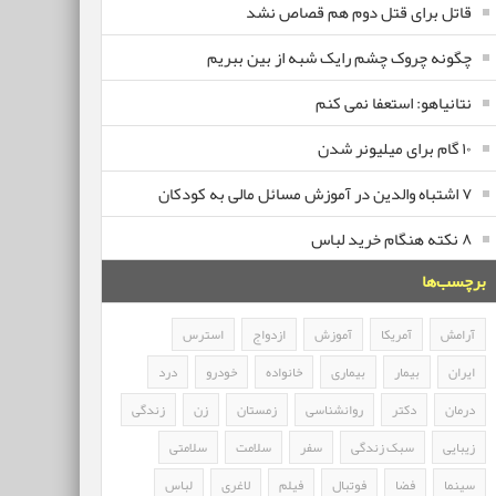
قاتل برای قتل دوم هم قصاص نشد
چگونه چروک چشم رایک شبه از بین ببریم
نتانیاهو: استعفا نمی کنم
۱۰ گام برای میلیونر شدن
۷ اشتباه والدین در آموزش مسائل مالی به کودکان
۸ نکته هنگام خرید لباس
برچسب‌ها
آرامش
آمریکا
آموزش
ازدواج
استرس
ایران
بیمار
بیماری
خانواده
خودرو
درد
درمان
دکتر
روانشناسی
زمستان
زن
زندگی
زیبایی
سبک زندگی
سفر
سلامت
سلامتی
سینما
فضا
فوتبال
فیلم
لاغری
لباس