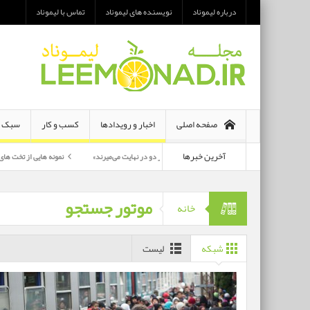
درباره لیموناد
نویسنده های لیموناد
تماس با لیموناد
صفحه اصلی
اخبار و رویدادها
کسب و کار
سبک ز
آخرین خبرها
معرفی رمان «هر دو در نهایت می‌میرند»
نمونه هایی از تخت های تاشو یک نفره و 
پرکارترین بازیگران سی وهفتمین جشنواره فجر بشناسید
موتور جستجو
خانه
شبکه
لیست