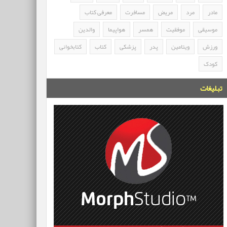
مادر
مرد
مریض
مسافرت
معرفی کتاب
موسیقی
موفقیت
همسر
هواپیما
والدین
ورزش
ویتامین
پدر
پزشکی
کتاب
کتابخوانی
کودک
تبلیغات