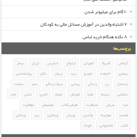
۱۰ گام برای میلیونر شدن
۷ اشتباه والدین در آموزش مسائل مالی به کودکان
۸ نکته هنگام خرید لباس
برچسب‌ها
آرامش
آمریکا
آموزش
ازدواج
استرس
ایران
بیمار
بیماری
خانواده
خودرو
درد
درمان
دکتر
روانشناسی
زمستان
زن
زندگی
زیبایی
سبک زندگی
سفر
سلامت
سلامتی
سینما
فضا
فوتبال
فیلم
لاغری
لباس
مادر
مرد
مریض
مسافرت
معرفی کتاب
موسیقی
موفقیت
همسر
هواپیما
والدین
ورزش
ویتامین
پدر
پزشکی
کتاب
کتابخوانی
کودک