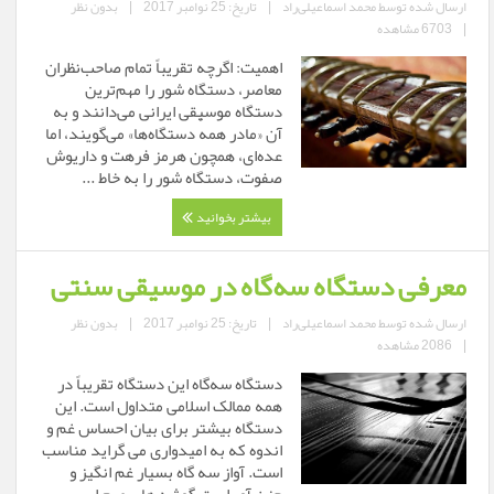
ارسال شده توسط
محمد اسماعیلی‌راد
|
تاریخ: 25 نوامبر 2017
|
بدون نظر
|
6703 مشاهده
اهمیت: اگرچه تقریباً تمام صاحب‌نظران
معاصر، دستگاه شور را مهم‌ترین
دستگاه موسیقی ایرانی می‌دانند و به
آن «مادر همهٔ دستگاه‌ها» می‌گویند، اما
عده‌ای، همچون هرمز فرهت و داریوش
صفوت، دستگاه شور را به خاط ...
بیشتر بخوانید
معرفی دستگاه سه‌گاه در موسیقی سنتی
ارسال شده توسط
محمد اسماعیلی‌راد
|
تاریخ: 25 نوامبر 2017
|
بدون نظر
|
2086 مشاهده
دستگاه سه‌گاه این دستگاه تقریباً در
همه ممالک اسلامی متداول است. این
دستگاه بیشتر برای بیان احساس غم و
اندوه که به امیدواری می گراید مناسب
است. آواز سه گاه بسیار غم انگیز و