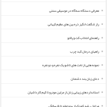
معرفی دستگاه سه‌گاه در موسیقی سنتی
راز شگفت انگیز ذره بین های عظیم کیهانی
راهنمای انتخاب کت و پالتو
راههای درمان کبد چرب
نمونه هایی از تخت های تاشو یک نفره و دو نفره
دعای زبان بند دشمنان
استانداردهای زیبایی زنان از مرلین مونرو تا کیم کارداشیان
مراحل رشد کودک از بدو تولد تا ۵ سالگی