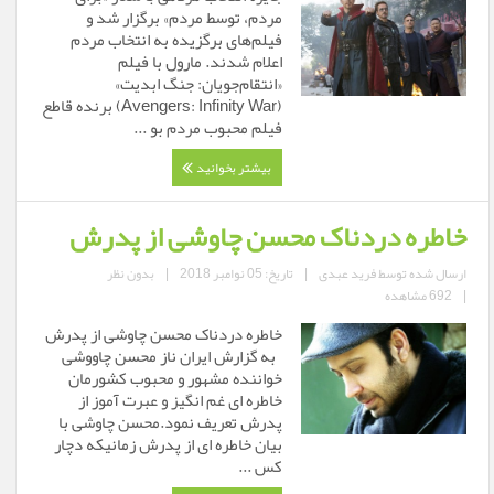
مردم، توسط مردم» برگزار شد و
فیلم‌های برگزیده به انتخاب مردم
اعلام شدند. مارول با فیلم
«انتقام‌جویان: جنگ ابدیت»
(Avengers: Infinity War) برنده قاطع
فیلم محبوب مردم بو ...
بیشتر بخوانید
خاطره دردناک محسن چاوشی از پدرش
ارسال شده توسط
فرید عبدی
|
تاریخ: 05 نوامبر 2018
|
بدون نظر
|
692 مشاهده
خاطره دردناک محسن چاوشی از پدرش
به گزارش ایران ناز محسن چاووشی
خواننده مشهور و محبوب کشورمان
خاطره ای غم انگیز و عبرت آموز از
پدرش تعریف نمود.محسن چاوشی با
بیان خاطره ای از پدرش زمانیکه دچار
کس ...