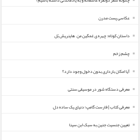
چگونه سفر دونفره عاشقانه و به یادماندنی داشته باشیم؟
عکاسی پست مدرن
داستان کوتاه: چهره ی غمگین من – هاینریش بُل
چشم زخم
آیا امکان بارداری بدون دخول وجود دارد؟
معرفی دستگاه شور در موسیقی سنتی
معرفی کتاب | فارست گامپ؛ دنیای یک ساده دل
تعیین جنسیت جنین به سبک ابن سینا