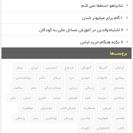
نتانیاهو: استعفا نمی کنم
۱۰ گام برای میلیونر شدن
۷ اشتباه والدین در آموزش مسائل مالی به کودکان
۸ نکته هنگام خرید لباس
برچسب‌ها
آرامش
آمریکا
آموزش
ازدواج
استرس
ایران
بیمار
بیماری
خانواده
خودرو
درد
درمان
دکتر
روانشناسی
زمستان
زن
زندگی
زیبایی
سبک زندگی
سفر
سلامت
سلامتی
سینما
فضا
فوتبال
فیلم
لاغری
لباس
مادر
مرد
مریض
مسافرت
معرفی کتاب
موسیقی
موفقیت
همسر
هواپیما
والدین
ورزش
ویتامین
پدر
پزشکی
کتاب
کتابخوانی
کودک