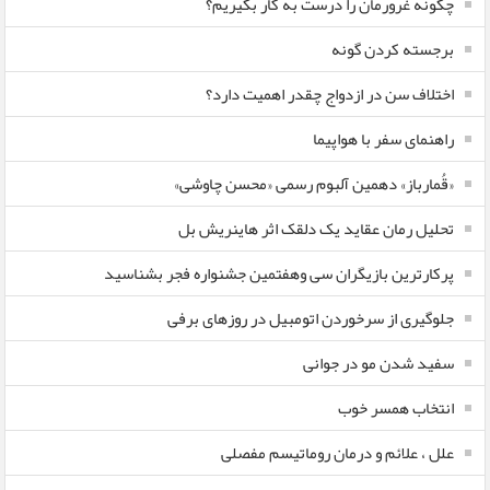
چگونه غرورمان را درست به کار بگیریم؟
برجسته کردن گونه
اختلاف سن در ازدواج چقدر اهمیت دارد؟
راهنمای سفر با هواپیما
«قُمارباز» دهمین آلبوم رسمی «محسن چاوشی»
تحلیل رمان عقاید یک دلقک اثر هاینریش بل
پرکارترین بازیگران سی وهفتمین جشنواره فجر بشناسید
جلوگیری از سرخوردن اتومبیل در روزهای برفی
سفید شدن مو در جوانی
انتخاب همسر خوب
علل ، علائم و درمان روماتیسم مفصلی