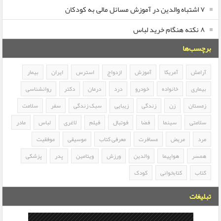
۷ اشتباه والدین در آموزش مسائل مالی به کودکان
۸ نکته هنگام خرید لباس
برچسب‌ها
آرامش
آمریکا
آموزش
ازدواج
استرس
ایران
بیمار
بیماری
خانواده
خودرو
درد
درمان
دکتر
روانشناسی
زمستان
زن
زندگی
زیبایی
سبک زندگی
سفر
سلامت
سلامتی
سینما
فضا
فوتبال
فیلم
لاغری
لباس
مادر
مرد
مریض
مسافرت
معرفی کتاب
موسیقی
موفقیت
همسر
هواپیما
والدین
ورزش
ویتامین
پدر
پزشکی
کتاب
کتابخوانی
کودک
تبلیغات