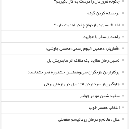
چگونه غرورمان را درست به کار بگیریم؟
برجسته کردن گونه
اختلاف سن در ازدواج چقدر اهمیت دارد؟
راهنمای سفر با هواپیما
«قُمارباز» دهمین آلبوم رسمی «محسن چاوشی»
تحلیل رمان عقاید یک دلقک اثر هاینریش بل
پرکارترین بازیگران سی وهفتمین جشنواره فجر بشناسید
جلوگیری از سرخوردن اتومبیل در روزهای برفی
سفید شدن مو در جوانی
انتخاب همسر خوب
علل ، علائم و درمان روماتیسم مفصلی