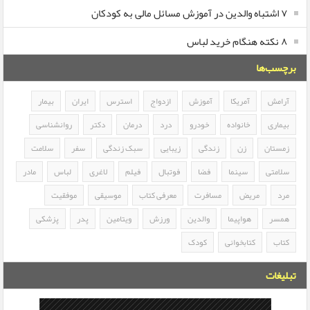
۷ اشتباه والدین در آموزش مسائل مالی به کودکان
۸ نکته هنگام خرید لباس
برچسب‌ها
آرامش
آمریکا
آموزش
ازدواج
استرس
ایران
بیمار
بیماری
خانواده
خودرو
درد
درمان
دکتر
روانشناسی
زمستان
زن
زندگی
زیبایی
سبک زندگی
سفر
سلامت
سلامتی
سینما
فضا
فوتبال
فیلم
لاغری
لباس
مادر
مرد
مریض
مسافرت
معرفی کتاب
موسیقی
موفقیت
همسر
هواپیما
والدین
ورزش
ویتامین
پدر
پزشکی
کتاب
کتابخوانی
کودک
تبلیغات