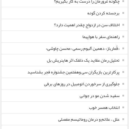
چگونه غرورمان را درست به کار بگیریم؟
برجسته کردن گونه
اختلاف سن در ازدواج چقدر اهمیت دارد؟
راهنمای سفر با هواپیما
«قُمارباز» دهمین آلبوم رسمی «محسن چاوشی»
تحلیل رمان عقاید یک دلقک اثر هاینریش بل
پرکارترین بازیگران سی وهفتمین جشنواره فجر بشناسید
جلوگیری از سرخوردن اتومبیل در روزهای برفی
سفید شدن مو در جوانی
انتخاب همسر خوب
علل ، علائم و درمان روماتیسم مفصلی