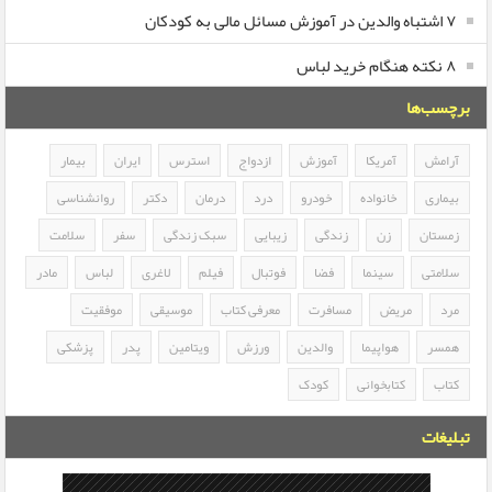
۷ اشتباه والدین در آموزش مسائل مالی به کودکان
۸ نکته هنگام خرید لباس
برچسب‌ها
آرامش
آمریکا
آموزش
ازدواج
استرس
ایران
بیمار
بیماری
خانواده
خودرو
درد
درمان
دکتر
روانشناسی
زمستان
زن
زندگی
زیبایی
سبک زندگی
سفر
سلامت
سلامتی
سینما
فضا
فوتبال
فیلم
لاغری
لباس
مادر
مرد
مریض
مسافرت
معرفی کتاب
موسیقی
موفقیت
همسر
هواپیما
والدین
ورزش
ویتامین
پدر
پزشکی
کتاب
کتابخوانی
کودک
تبلیغات