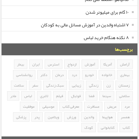
۱۰ گام برای میلیونر شدن
۷ اشتباه والدین در آموزش مسائل مالی به کودکان
۸ نکته هنگام خرید لباس
برچسب‌ها
آرامش
آمریکا
آموزش
ازدواج
استرس
ایران
بیمار
بیماری
خانواده
خودرو
درد
درمان
دکتر
روانشناسی
زمستان
زن
زندگی
زیبایی
سبک زندگی
سفر
سلامت
سلامتی
سینما
فضا
فوتبال
فیلم
لاغری
لباس
مادر
مرد
مریض
مسافرت
معرفی کتاب
موسیقی
موفقیت
همسر
هواپیما
والدین
ورزش
ویتامین
پدر
پزشکی
کتاب
کتابخوانی
کودک