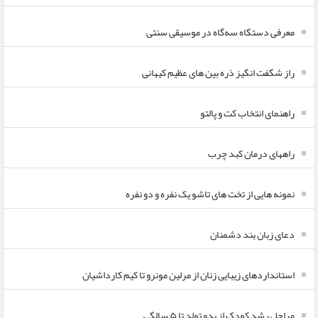
معرفی دستگاه سه‌گاه در موسیقی سنتی
راز شگفت انگیز ذره بین های عظیم کیهانی
راهنمای انتخاب کت و پالتو
راههای درمان کبد چرب
نمونه هایی از تخت های تاشو یک نفره و دو نفره
دعای زبان بند دشمنان
استانداردهای زیبایی زنان از مرلین مونرو تا کیم کارداشیان
مراحل رشد کودک از بدو تولد تا ۵ سالگی