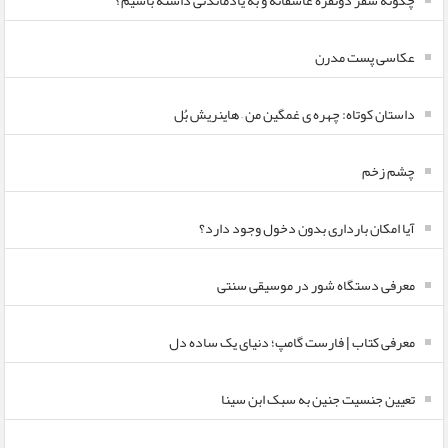
چگونه سفر دونفره عاشقانه و به یادماندنی داشته باشیم؟
عکاسی پست مدرن
داستان کوتاه: چهره ی غمگین من – هاینریش بُل
چشم زخم
آیا امکان بارداری بدون دخول وجود دارد؟
معرفی دستگاه شور در موسیقی سنتی
معرفی کتاب | فارست گامپ؛ دنیای یک ساده دل
تعیین جنسیت جنین به سبک ابن سینا