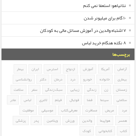
نتانیاهو: استعفا نمی کنم
۱۰ گام برای میلیونر شدن
۷ اشتباه والدین در آموزش مسائل مالی به کودکان
۸ نکته هنگام خرید لباس
برچسب‌ها
آرامش
آمریکا
آموزش
ازدواج
استرس
ایران
بیمار
بیماری
خانواده
خودرو
درد
درمان
دکتر
روانشناسی
زمستان
زن
زندگی
زیبایی
سبک زندگی
سفر
سلامت
سلامتی
سینما
فضا
فوتبال
فیلم
لاغری
لباس
مادر
مرد
مریض
مسافرت
معرفی کتاب
موسیقی
موفقیت
همسر
هواپیما
والدین
ورزش
ویتامین
پدر
پزشکی
کتاب
کتابخوانی
کودک