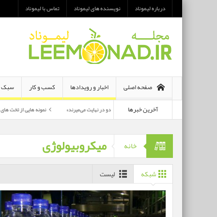
درباره لیموناد
نویسنده های لیموناد
تماس با لیموناد
صفحه اصلی
اخبار و رویدادها
کسب و کار
سبک ز
آخرین خبرها
معرفی رمان «هر دو در نهایت می‌میرند»
نمونه هایی از تخت های تاشو یک نفره و 
پرکارترین بازیگران سی وهفتمین جشنواره فجر بشناسید
میکروبیولوژی
خانه
شبکه
لیست