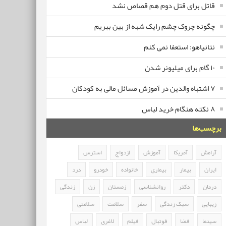
قاتل برای قتل دوم هم قصاص نشد
چگونه چروک چشم رایک شبه از بین ببریم
نتانیاهو: استعفا نمی کنم
۱۰ گام برای میلیونر شدن
۷ اشتباه والدین در آموزش مسائل مالی به کودکان
۸ نکته هنگام خرید لباس
برچسب‌ها
آرامش
آمریکا
آموزش
ازدواج
استرس
ایران
بیمار
بیماری
خانواده
خودرو
درد
درمان
دکتر
روانشناسی
زمستان
زن
زندگی
زیبایی
سبک زندگی
سفر
سلامت
سلامتی
سینما
فضا
فوتبال
فیلم
لاغری
لباس