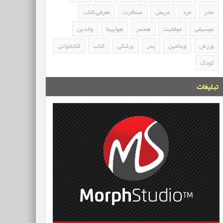
مادر
مرد
مریض
مسافرت
معرفی کتاب
موسیقی
موفقیت
همسر
هواپیما
والدین
ورزش
ویتامین
پدر
پزشکی
کتاب
کتابخوانی
کودک
تبلیغات