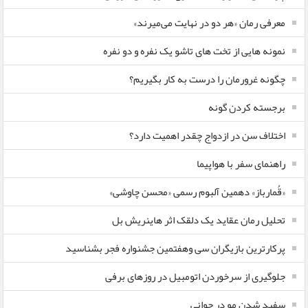
معرفی رمان «هر دو در نهایت می‌میرند»
نمونه هایی از تخت های تاشو یک نفره و دو نفره
چگونه غرورمان را درست به کار بگیریم؟
برجسته کردن گونه
اختلاف سن در ازدواج چقدر اهمیت دارد؟
راهنمای سفر با هواپیما
«قُمارباز» دهمین آلبوم رسمی «محسن چاوشی»
تحلیل رمان عقاید یک دلقک اثر هاینریش بل
پرکارترین بازیگران سی وهفتمین جشنواره فجر بشناسید
جلوگیری از سرخوردن اتومبیل در روزهای برفی
سفید شدن مو در جوانی