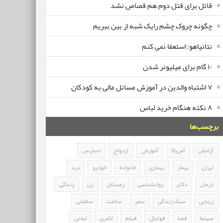
قاتل برای قتل دوم هم قصاص نشد
چگونه چروک چشم رایک شبه از بین ببریم
نتانیاهو: استعفا نمی کنم
۱۰ گام برای میلیونر شدن
۷ اشتباه والدین در آموزش مسائل مالی به کودکان
۸ نکته هنگام خرید لباس
برچسب‌ها
آرامش
آمریکا
آموزش
ازدواج
استرس
ایران
بیمار
بیماری
خانواده
خودرو
درد
درمان
دکتر
روانشناسی
زمستان
زن
زندگی
زیبایی
سبک زندگی
سفر
سلامت
سلامتی
سینما
فضا
فوتبال
فیلم
لاغری
لباس