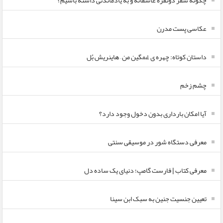
چگونه سفر دونفره عاشقانه و به یادماندنی داشته باشیم؟
عکاسی پست مدرن
داستان کوتاه: چهره ی غمگین من – هاینریش بُل
چشم زخم
آیا امکان بارداری بدون دخول وجود دارد؟
معرفی دستگاه شور در موسیقی سنتی
معرفی کتاب | فارست گامپ؛ دنیای یک ساده دل
تعیین جنسیت جنین به سبک ابن سینا