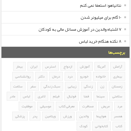
نتانیاهو: استعفا نمی کنم
۱۰ گام برای میلیونر شدن
۷ اشتباه والدین در آموزش مسائل مالی به کودکان
۸ نکته هنگام خرید لباس
برچسب‌ها
آرامش
آمریکا
آموزش
ازدواج
استرس
ایران
بیمار
بیماری
خانواده
خودرو
درد
درمان
دکتر
روانشناسی
زمستان
زن
زندگی
زیبایی
سبک زندگی
سفر
سلامت
سلامتی
سینما
فضا
فوتبال
فیلم
لاغری
لباس
مادر
مرد
مریض
مسافرت
معرفی کتاب
موسیقی
موفقیت
همسر
هواپیما
والدین
ورزش
ویتامین
پدر
پزشکی
کتاب
کتابخوانی
کودک