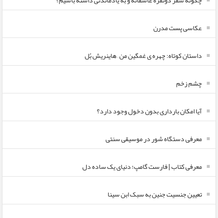
چگونه سفر دونفره عاشقانه و به یادماندنی داشته باشیم؟
عکاسی پست مدرن
داستان کوتاه: چهره ی غمگین من – هاینریش بُل
چشم زخم
آیا امکان بارداری بدون دخول وجود دارد؟
معرفی دستگاه شور در موسیقی سنتی
معرفی کتاب | فارست گامپ؛ دنیای یک ساده دل
تعیین جنسیت جنین به سبک ابن سینا