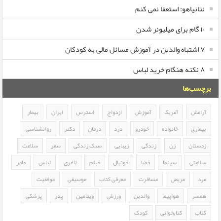
نتانیاهو: استعفا نمی کنم
۱۰ گام برای میلیونر شدن
۷ اشتباه والدین در آموزش مسائل مالی به کودکان
۸ نکته هنگام خرید لباس
برچسب‌ها
آرامش
آمریکا
آموزش
ازدواج
استرس
ایران
بیمار
بیماری
خانواده
خودرو
درد
درمان
دکتر
روانشناسی
زمستان
زن
زندگی
زیبایی
سبک زندگی
سفر
سلامت
سلامتی
سینما
فضا
فوتبال
فیلم
لاغری
لباس
مادر
مرد
مریض
مسافرت
معرفی کتاب
موسیقی
موفقیت
همسر
هواپیما
والدین
ورزش
ویتامین
پدر
پزشکی
کتاب
کتابخوانی
کودک