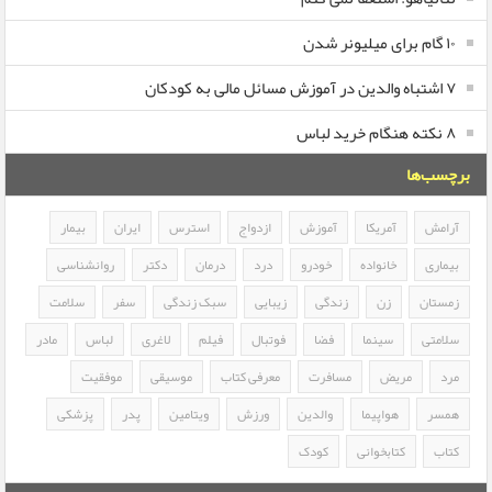
۱۰ گام برای میلیونر شدن
۷ اشتباه والدین در آموزش مسائل مالی به کودکان
۸ نکته هنگام خرید لباس
برچسب‌ها
آرامش
آمریکا
آموزش
ازدواج
استرس
ایران
بیمار
بیماری
خانواده
خودرو
درد
درمان
دکتر
روانشناسی
زمستان
زن
زندگی
زیبایی
سبک زندگی
سفر
سلامت
سلامتی
سینما
فضا
فوتبال
فیلم
لاغری
لباس
مادر
مرد
مریض
مسافرت
معرفی کتاب
موسیقی
موفقیت
همسر
هواپیما
والدین
ورزش
ویتامین
پدر
پزشکی
کتاب
کتابخوانی
کودک