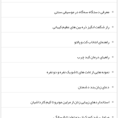
معرفی دستگاه سه‌گاه در موسیقی سنتی
راز شگفت انگیز ذره بین های عظیم کیهانی
راهنمای انتخاب کت و پالتو
راههای درمان کبد چرب
نمونه هایی از تخت های تاشو یک نفره و دو نفره
دعای زبان بند دشمنان
استانداردهای زیبایی زنان از مرلین مونرو تا کیم کارداشیان
مراحل رشد کودک از بدو تولد تا ۵ سالگی