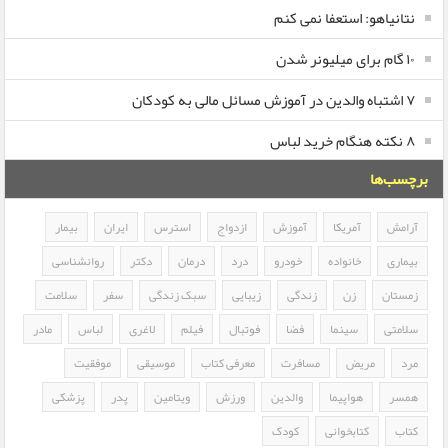
نتانیاهو: استعفا نمی کنم
۱۰ گام برای میلیونر شدن
۷ اشتباه والدین در آموزش مسائل مالی به کودکان
۸ نکته هنگام خرید لباس
برچسب‌ها
آرامش
آمریکا
آموزش
ازدواج
استرس
ایران
بیمار
بیماری
خانواده
خودرو
درد
درمان
دکتر
روانشناسی
زمستان
زن
زندگی
زیبایی
سبک زندگی
سفر
سلامت
سلامتی
سینما
فضا
فوتبال
فیلم
لاغری
لباس
مادر
مرد
مریض
مسافرت
معرفی کتاب
موسیقی
موفقیت
همسر
هواپیما
والدین
ورزش
ویتامین
پدر
پزشکی
کتاب
کتابخوانی
کودک