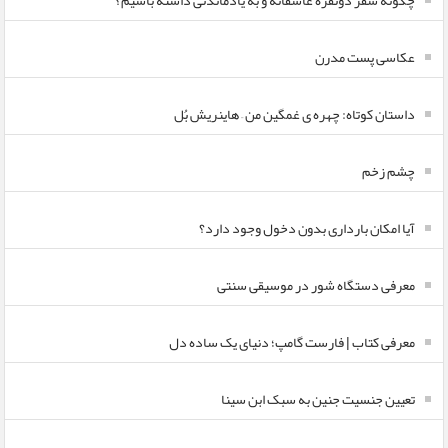
چگونه سفر دونفره عاشقانه و به یادماندنی داشته باشیم؟
عکاسی پست مدرن
داستان کوتاه: چهره ی غمگین من – هاینریش بُل
چشم زخم
آیا امکان بارداری بدون دخول وجود دارد؟
معرفی دستگاه شور در موسیقی سنتی
معرفی کتاب | فارست گامپ؛ دنیای یک ساده دل
تعیین جنسیت جنین به سبک ابن سینا