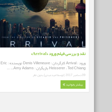
نقد و بررسی فیلم ورود «Arrival»
ورود : Arrival کارگردان : Denis Villeneuve نویسنده : Eric
Heisserer ، Ted Chiang بازیگران : Amy Adams... ...
09 دسامبر 2017
|توسط
امیدعبدی
|
بدون نظر
بیشتر بخوانید