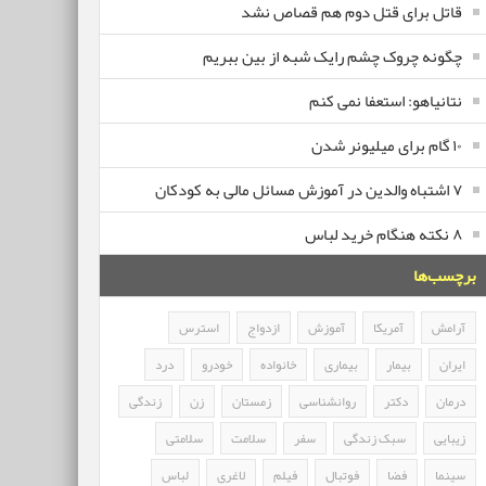
قاتل برای قتل دوم هم قصاص نشد
چگونه چروک چشم رایک شبه از بین ببریم
نتانیاهو: استعفا نمی کنم
۱۰ گام برای میلیونر شدن
۷ اشتباه والدین در آموزش مسائل مالی به کودکان
۸ نکته هنگام خرید لباس
برچسب‌ها
آرامش
آمریکا
آموزش
ازدواج
استرس
ایران
بیمار
بیماری
خانواده
خودرو
درد
درمان
دکتر
روانشناسی
زمستان
زن
زندگی
زیبایی
سبک زندگی
سفر
سلامت
سلامتی
سینما
فضا
فوتبال
فیلم
لاغری
لباس