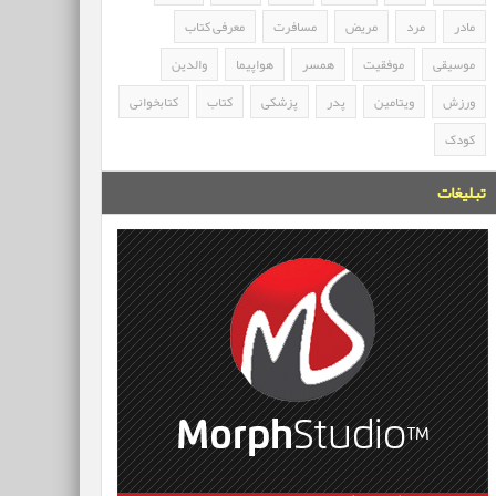
مادر
مرد
مریض
مسافرت
معرفی کتاب
موسیقی
موفقیت
همسر
هواپیما
والدین
ورزش
ویتامین
پدر
پزشکی
کتاب
کتابخوانی
کودک
تبلیغات