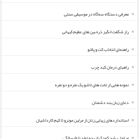
معرفی دستگاه سه‌گاه در موسیقی سنتی
راز شگفت انگیز ذره بین های عظیم کیهانی
راهنمای انتخاب کت و پالتو
راههای درمان کبد چرب
نمونه هایی از تخت های تاشو یک نفره و دو نفره
دعای زبان بند دشمنان
استانداردهای زیبایی زنان از مرلین مونرو تا کیم کارداشیان
مراحل رشد کودک از بدو تولد تا ۵ سالگی