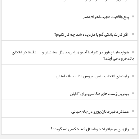
پنج واقعیت عجیب اهرام مصر
اگر کارت بانکی گم یا دزدیده شد چه کار کنیم؟
هواپیماها چطور در شرایط آب و هوایی بد مثل مه،غبار و …. دقیقا در ابتدای
باند فرود می آیند؟
راهنمای انتخاب لباس عروس مناسب اندامتان
بهترین ژست های عکاسی برای آقایان
عملکرد قهرمانان یورو در جام جهانی
رازهای مهم افراد خوشحال که به کسی نمیگویند!