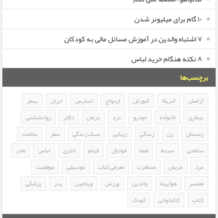
۱۰ گام برای میلیونر شدن
۷ اشتباه والدین در آموزش مسائل مالی به کودکان
۸ نکته هنگام خرید لباس
برچسب‌ها
آرامش
آمریکا
آموزش
ازدواج
استرس
ایران
بیمار
بیماری
خانواده
خودرو
درد
درمان
دکتر
روانشناسی
زمستان
زن
زندگی
زیبایی
سبک زندگی
سفر
سلامت
سلامتی
سینما
فضا
فوتبال
فیلم
لاغری
لباس
مادر
مرد
مریض
مسافرت
معرفی کتاب
موسیقی
موفقیت
همسر
هواپیما
والدین
ورزش
ویتامین
پدر
پزشکی
کتاب
کتابخوانی
کودک