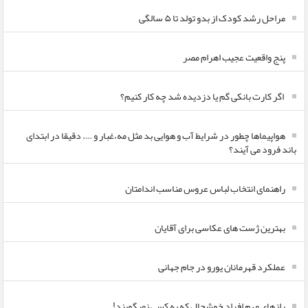
مراحل رشد کودک از بدو تولد تا ۵ سالگی
پنج واقعیت عجیب اهرام مصر
اگر کارت بانکی گم یا دزدیده شد چه کار کنیم؟
هواپیماها چطور در شرایط آب و هوایی بد مثل مه،غبار و …. دقیقا در ابتدای
باند فرود می آیند؟
راهنمای انتخاب لباس عروس مناسب اندامتان
بهترین ژست های عکاسی برای آقایان
عملکرد قهرمانان یورو در جام جهانی
رازهای مهم افراد خوشحال که به کسی نمیگویند!