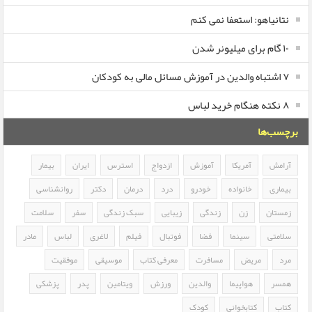
نتانیاهو: استعفا نمی کنم
۱۰ گام برای میلیونر شدن
۷ اشتباه والدین در آموزش مسائل مالی به کودکان
۸ نکته هنگام خرید لباس
برچسب‌ها
آرامش
آمریکا
آموزش
ازدواج
استرس
ایران
بیمار
بیماری
خانواده
خودرو
درد
درمان
دکتر
روانشناسی
زمستان
زن
زندگی
زیبایی
سبک زندگی
سفر
سلامت
سلامتی
سینما
فضا
فوتبال
فیلم
لاغری
لباس
مادر
مرد
مریض
مسافرت
معرفی کتاب
موسیقی
موفقیت
همسر
هواپیما
والدین
ورزش
ویتامین
پدر
پزشکی
کتاب
کتابخوانی
کودک