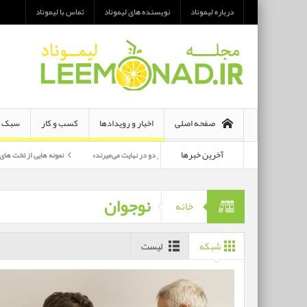
درباره لیموناد
نویسنده های لیموناد
تماس با لیموناد
صفحه اصلی
اخبار و رویدادها
کسب و کار
سبک ز
آخرین خبرها
معرفی رمان «هر دو در نهایت می‌میرند»
نمونه هایی از تخت های تاشو یک نفره و 
پرکارترین بازیگران سی وهفتمین جشنواره فجر بشناسید
نوجوان
خانه
شبکه
لیست