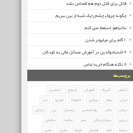
قاتل برای قتل دوم هم قصاص نشد
چگونه چروک چشم رایک شبه از بین ببریم
نتانیاهو: استعفا نمی کنم
۱۰ گام برای میلیونر شدن
۷ اشتباه والدین در آموزش مسائل مالی به کودکان
۸ نکته هنگام خرید لباس
برچسب‌ها
آرامش
آمریکا
آموزش
ازدواج
استرس
ایران
بیمار
بیماری
خانواده
خودرو
درد
درمان
دکتر
روانشناسی
زمستان
زن
زندگی
زیبایی
سبک زندگی
سفر
سلامت
سلامتی
سینما
فضا
فوتبال
فیلم
لاغری
لباس