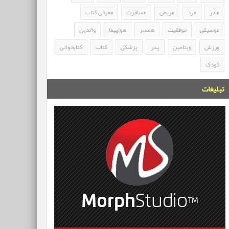
مادر
مرد
مریض
مسافرت
معرفی کتاب
موسیقی
موفقیت
همسر
هواپیما
والدین
ورزش
ویتامین
پدر
پزشکی
کتاب
کتابخوانی
کودک
تبلیغات