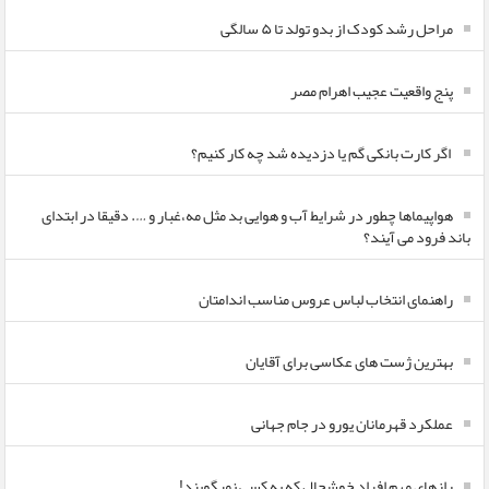
مراحل رشد کودک از بدو تولد تا ۵ سالگی
پنج واقعیت عجیب اهرام مصر
اگر کارت بانکی گم یا دزدیده شد چه کار کنیم؟
هواپیماها چطور در شرایط آب و هوایی بد مثل مه،غبار و …. دقیقا در ابتدای
باند فرود می آیند؟
راهنمای انتخاب لباس عروس مناسب اندامتان
بهترین ژست های عکاسی برای آقایان
عملکرد قهرمانان یورو در جام جهانی
رازهای مهم افراد خوشحال که به کسی نمیگویند!