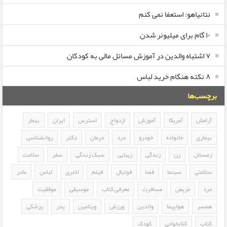
نتانیاهو: استعفا نمی کنم
۱۰ گام برای میلیونر شدن
۷ اشتباه والدین در آموزش مسائل مالی به کودکان
۸ نکته هنگام خرید لباس
برچسب‌ها
آرامش
آمریکا
آموزش
ازدواج
استرس
ایران
بیمار
بیماری
خانواده
خودرو
درد
درمان
دکتر
روانشناسی
زمستان
زن
زندگی
زیبایی
سبک زندگی
سفر
سلامت
سلامتی
سینما
فضا
فوتبال
فیلم
لاغری
لباس
مادر
مرد
مریض
مسافرت
معرفی کتاب
موسیقی
موفقیت
همسر
هواپیما
والدین
ورزش
ویتامین
پدر
پزشکی
کتاب
کتابخوانی
کودک