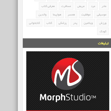
مادر
مرد
مریض
مسافرت
معرفی کتاب
موسیقی
موفقیت
همسر
هواپیما
والدین
ورزش
ویتامین
پدر
پزشکی
کتاب
کتابخوانی
کودک
تبلیغات