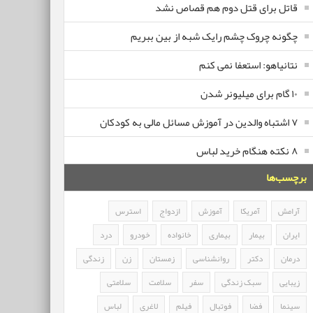
قاتل برای قتل دوم هم قصاص نشد
چگونه چروک چشم رایک شبه از بین ببریم
نتانیاهو: استعفا نمی کنم
۱۰ گام برای میلیونر شدن
۷ اشتباه والدین در آموزش مسائل مالی به کودکان
۸ نکته هنگام خرید لباس
برچسب‌ها
آرامش
آمریکا
آموزش
ازدواج
استرس
ایران
بیمار
بیماری
خانواده
خودرو
درد
درمان
دکتر
روانشناسی
زمستان
زن
زندگی
زیبایی
سبک زندگی
سفر
سلامت
سلامتی
سینما
فضا
فوتبال
فیلم
لاغری
لباس