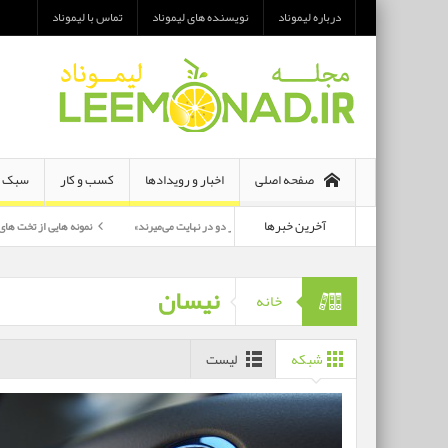
درباره لیموناد
نویسنده های لیموناد
تماس با لیموناد
صفحه اصلی
اخبار و رویدادها
کسب و کار
سبک ز
آخرین خبرها
معرفی رمان «هر دو در نهایت می‌میرند»
نمونه هایی از تخت های تاشو یک نفره و 
پرکارترین بازیگران سی وهفتمین جشنواره فجر بشناسید
نیسان
خانه
شبکه
لیست