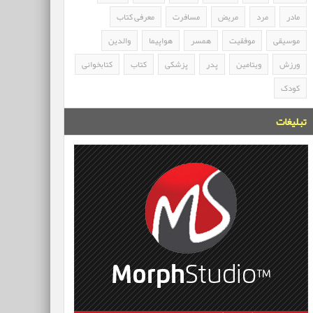
مادر
مرد
مریض
مسافرت
معرفی کتاب
موسیقی
موفقیت
همسر
هواپیما
والدین
ورزش
ویتامین
پدر
پزشکی
کتاب
کتابخوانی
کودک
تبلیغات