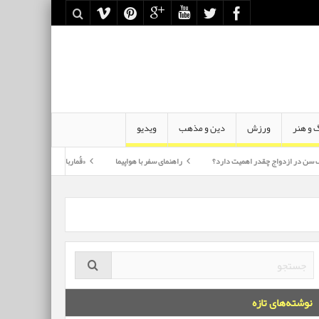
 و هنر
ورزش
دین و مذهب
ویدیو
چقدر اهمیت دارد؟
راهنمای سفر با هواپیما
«قُمارباز» دهمین آلبوم رسمی «محسن چاوشی»
نوشته‌های تازه