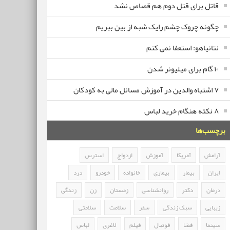
قاتل برای قتل دوم هم قصاص نشد
چگونه چروک چشم رایک شبه از بین ببریم
نتانیاهو: استعفا نمی کنم
۱۰ گام برای میلیونر شدن
۷ اشتباه والدین در آموزش مسائل مالی به کودکان
۸ نکته هنگام خرید لباس
برچسب‌ها
آرامش
آمریکا
آموزش
ازدواج
استرس
ایران
بیمار
بیماری
خانواده
خودرو
درد
درمان
دکتر
روانشناسی
زمستان
زن
زندگی
زیبایی
سبک زندگی
سفر
سلامت
سلامتی
سینما
فضا
فوتبال
فیلم
لاغری
لباس