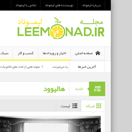
درباره لیموناد
نویسنده های لیموناد
تماس با لیموناد
صفحه اصلی
اخبار و رویدادها
کسب و کار
سبک ز
آخرین خبرها
معرفی رمان «هر دو در نهایت می‌میرند»
نمونه هایی از تخت های تاشو یک نفره و دو نفره
رکارترین بازیگران سی وهفتمین جشنواره فجر بشناسید
هالیوود
خانه
شبکه
لیست