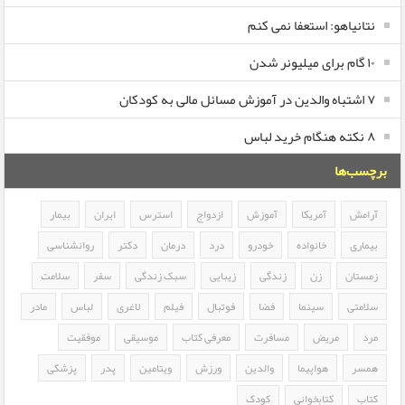
نتانیاهو: استعفا نمی کنم
۱۰ گام برای میلیونر شدن
۷ اشتباه والدین در آموزش مسائل مالی به کودکان
۸ نکته هنگام خرید لباس
برچسب‌ها
آرامش
آمریکا
آموزش
ازدواج
استرس
ایران
بیمار
بیماری
خانواده
خودرو
درد
درمان
دکتر
روانشناسی
زمستان
زن
زندگی
زیبایی
سبک زندگی
سفر
سلامت
سلامتی
سینما
فضا
فوتبال
فیلم
لاغری
لباس
مادر
مرد
مریض
مسافرت
معرفی کتاب
موسیقی
موفقیت
همسر
هواپیما
والدین
ورزش
ویتامین
پدر
پزشکی
کتاب
کتابخوانی
کودک