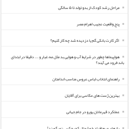
مراحل رشد کودک از بدو تولد تا ۵ سالگی
پنج واقعیت عجیب اهرام مصر
اگر کارت بانکی گم یا دزدیده شد چه کار کنیم؟
هواپیماها چطور در شرایط آب و هوایی بد مثل مه،غبار و …. دقیقا در ابتدای
باند فرود می آیند؟
راهنمای انتخاب لباس عروس مناسب اندامتان
بهترین ژست های عکاسی برای آقایان
عملکرد قهرمانان یورو در جام جهانی
رازهای مهم افراد خوشحال که به کسی نمیگویند!