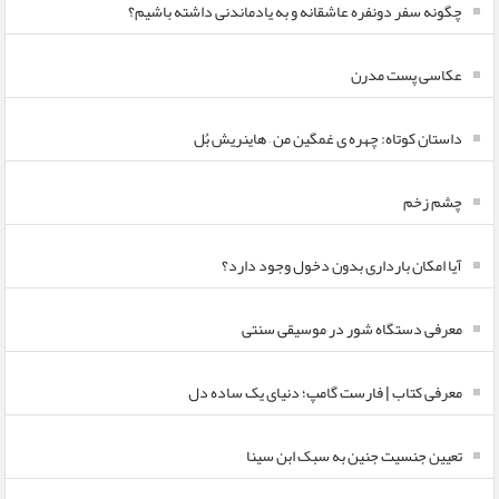
چگونه سفر دونفره عاشقانه و به یادماندنی داشته باشیم؟
عکاسی پست مدرن
داستان کوتاه: چهره ی غمگین من – هاینریش بُل
چشم زخم
آیا امکان بارداری بدون دخول وجود دارد؟
معرفی دستگاه شور در موسیقی سنتی
معرفی کتاب | فارست گامپ؛ دنیای یک ساده دل
تعیین جنسیت جنین به سبک ابن سینا