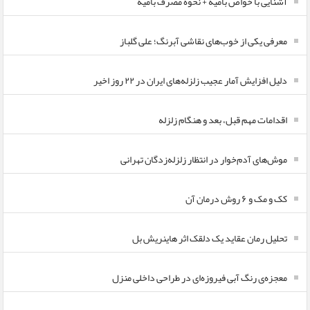
آشنایی با خواص بامیه + نحوه مصرف بامیه
معرفی یکی از خوب‌های نقاشی آبرنگ؛ علی گلباز
دلیل افزایش آمار عجیب زلزله‌های ایران در ۲۲ روز اخیر
اقدامات مهم قبل، بعد و هنگام زلزله
موش‌های آدم‌خوار در انتظار زلزله‌زدگان تهرانی
کک و مک و ۶ روش درمان آن
تحلیل رمان عقاید یک دلقک اثر هاینریش بل
معجزه‌ی رنگ آبی فیروزه‌ای در طراحی داخلی منزل