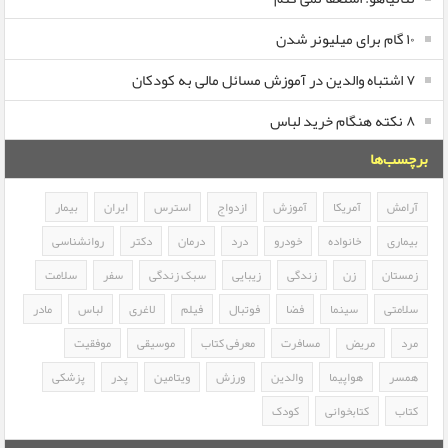
۱۰ گام برای میلیونر شدن
۷ اشتباه والدین در آموزش مسائل مالی به کودکان
۸ نکته هنگام خرید لباس
برچسب‌ها
آرامش
آمریکا
آموزش
ازدواج
استرس
ایران
بیمار
بیماری
خانواده
خودرو
درد
درمان
دکتر
روانشناسی
زمستان
زن
زندگی
زیبایی
سبک زندگی
سفر
سلامت
سلامتی
سینما
فضا
فوتبال
فیلم
لاغری
لباس
مادر
مرد
مریض
مسافرت
معرفی کتاب
موسیقی
موفقیت
همسر
هواپیما
والدین
ورزش
ویتامین
پدر
پزشکی
کتاب
کتابخوانی
کودک