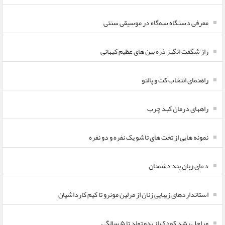
معرفی دستگاه سه‌گاه در موسیقی سنتی
راز شگفت انگیز ذره بین های عظیم کیهانی
راهنمای انتخاب کت و پالتو
راههای درمان کبد چرب
نمونه هایی از تخت های تاشو یک نفره و دو نفره
دعای زبان بند دشمنان
استانداردهای زیبایی زنان از مرلین مونرو تا کیم کارداشیان
مراحل رشد کودک از بدو تولد تا ۵ سالگی