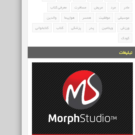
مادر
مرد
مریض
مسافرت
معرفی کتاب
موسیقی
موفقیت
همسر
هواپیما
والدین
ورزش
ویتامین
پدر
پزشکی
کتاب
کتابخوانی
کودک
تبلیغات