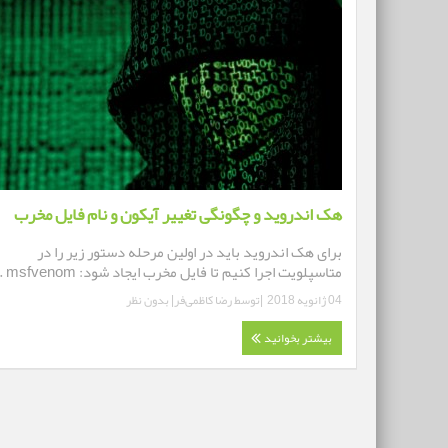
هک اندروید و چگونگی تغییر آیکون و نام فایل مخرب
برای هک اندروید باید در اولین مرحله دستور زیر را در
متاسپلویت اجرا کنیم تا فایل مخرب ایجاد شود: msfvenom ...
04 ژانویه 2018
|توسط
رضا کاظمی‌فر
|
بدون نظر
بیشتر بخوانید