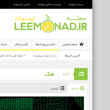
درباره لیموناد
نویسنده های لیموناد
تماس با لیموناد
صفحه اصلی
اخبار و رویدادها
کسب و کار
سبک ز
آخرین خبرها
معرفی رمان «هر دو در نهایت می‌میرند»
نمونه هایی از تخت های تاشو یک نفره و د
پرکارترین بازیگران سی وهفتمین جشنواره فجر بشناسید
هک
خانه
شبکه
لیست