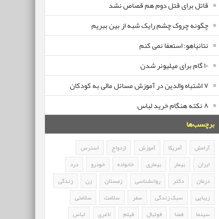
قاتل برای قتل دوم هم قصاص نشد
چگونه چروک چشم رایک شبه از بین ببریم
نتانیاهو: استعفا نمی کنم
۱۰ گام برای میلیونر شدن
۷ اشتباه والدین در آموزش مسائل مالی به کودکان
۸ نکته هنگام خرید لباس
برچسب‌ها
آرامش
آمریکا
آموزش
ازدواج
استرس
ایران
بیمار
بیماری
خانواده
خودرو
درد
درمان
دکتر
روانشناسی
زمستان
زن
زندگی
زیبایی
سبک زندگی
سفر
سلامت
سلامتی
سینما
فضا
فوتبال
فیلم
لاغری
لباس