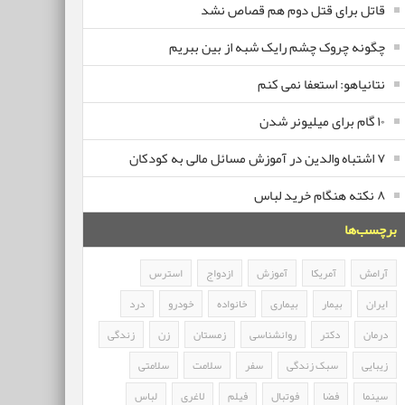
قاتل برای قتل دوم هم قصاص نشد
چگونه چروک چشم رایک شبه از بین ببریم
نتانیاهو: استعفا نمی کنم
۱۰ گام برای میلیونر شدن
۷ اشتباه والدین در آموزش مسائل مالی به کودکان
۸ نکته هنگام خرید لباس
برچسب‌ها
آرامش
آمریکا
آموزش
ازدواج
استرس
ایران
بیمار
بیماری
خانواده
خودرو
درد
درمان
دکتر
روانشناسی
زمستان
زن
زندگی
زیبایی
سبک زندگی
سفر
سلامت
سلامتی
سینما
فضا
فوتبال
فیلم
لاغری
لباس