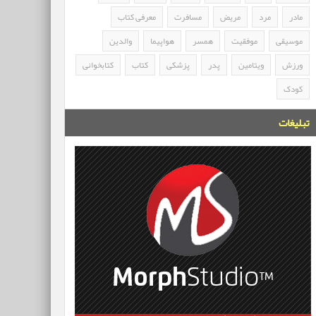
مادر
مرد
مریض
مسافرت
معرفی کتاب
موسیقی
موفقیت
همسر
هواپیما
والدین
ورزش
ویتامین
پدر
پزشکی
کتاب
کتابخوانی
کودک
تبلیغات