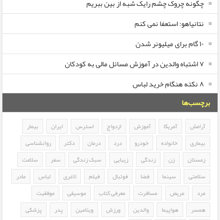
چگونه چروک چشم رایک شبه از بین ببریم
نتانیاهو: استعفا نمی کنم
۱۰ گام برای میلیونر شدن
۷ اشتباه والدین در آموزش مسائل مالی به کودکان
۸ نکته هنگام خرید لباس
برچسب‌ها
آرامش
آمریکا
آموزش
ازدواج
استرس
ایران
بیمار
بیماری
خانواده
خودرو
درد
درمان
دکتر
روانشناسی
زمستان
زن
زندگی
زیبایی
سبک زندگی
سفر
سلامت
سلامتی
سینما
فضا
فوتبال
فیلم
لاغری
لباس
مادر
مرد
مریض
مسافرت
معرفی کتاب
موسیقی
موفقیت
همسر
هواپیما
والدین
ورزش
ویتامین
پدر
پزشکی