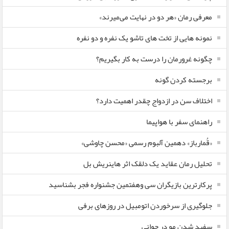
معرفی رمان «هر دو در نهایت می‌میرند»
نمونه هایی از تخت های تاشو یک نفره و دو نفره
چگونه غرورمان را درست به کار بگیریم؟
برجسته کردن گونه
اختلاف سن در ازدواج چقدر اهمیت دارد؟
راهنمای سفر با هواپیما
«قُمارباز» دهمین آلبوم رسمی «محسن چاوشی»
تحلیل رمان عقاید یک دلقک اثر هاینریش بل
پرکارترین بازیگران سی وهفتمین جشنواره فجر بشناسید
جلوگیری از سرخوردن اتومبیل در روزهای برفی
سفید شدن مو در جوانی