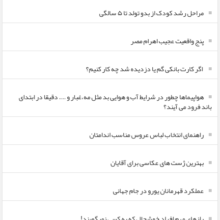
مراحل رشد کودک از بدو تولد تا ۵ سالگی
پنج واقعیت عجیب اهرام مصر
اگر کارت بانکی گم یا دزدیده شد چه کار کنیم؟
هواپیماها چطور در شرایط آب و هوایی بد مثل مه،غبار و …. دقیقا در ابتدای
باند فرود می آیند؟
راهنمای انتخاب لباس عروس مناسب اندامتان
بهترین ژست های عکاسی برای آقایان
عملکرد قهرمانان یورو در جام جهانی
رازهای مهم افراد خوشحال که به کسی نمیگویند!