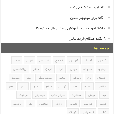
نتانیاهو: استعفا نمی کنم
۱۰ گام برای میلیونر شدن
۷ اشتباه والدین در آموزش مسائل مالی به کودکان
۸ نکته هنگام خرید لباس
برچسب‌ها
آرامش
آمریکا
آموزش
ازدواج
استرس
ایران
بیمار
بیماری
خانواده
خودرو
درد
درمان
دکتر
روانشناسی
زمستان
زن
زندگی
زیبایی
سبک زندگی
سفر
سلامت
سلامتی
سینما
فضا
فوتبال
فیلم
لاغری
لباس
مادر
مرد
مریض
مسافرت
معرفی کتاب
موسیقی
موفقیت
همسر
هواپیما
والدین
ورزش
ویتامین
پدر
پزشکی
کتاب
کتابخوانی
کودک