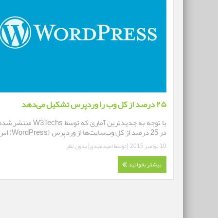
۲۵ درصد از کل وب را وردپرس تشکیل می‌دهد
با توجه به جدیدترین آماری که توسط W3Techs منتشر 
در 25 درصد از کل وب‌سایت‌ها از وردپرس (WordPress) اس ...
10 نوامبر 2015
|توسط
امیدعبدی
|
بدون نظر
بیشتر بخوانید