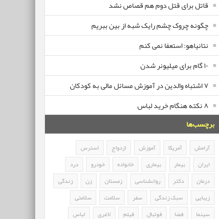
قاتل برای قتل دوم هم قصاص نشد
چگونه چروک چشم رایک شبه از بین ببریم
نتانیاهو: استعفا نمی کنم
۱۰ گام برای میلیونر شدن
۷ اشتباه والدین در آموزش مسائل مالی به کودکان
۸ نکته هنگام خرید لباس
برچسب‌ها
آرامش
آمریکا
آموزش
ازدواج
استرس
ایران
بیمار
بیماری
خانواده
خودرو
درد
درمان
دکتر
روانشناسی
زمستان
زن
زندگی
زیبایی
سبک زندگی
سفر
سلامت
سلامتی
سینما
فضا
فوتبال
فیلم
لاغری
لباس