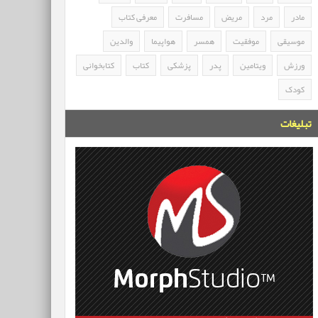
مادر
مرد
مریض
مسافرت
معرفی کتاب
موسیقی
موفقیت
همسر
هواپیما
والدین
ورزش
ویتامین
پدر
پزشکی
کتاب
کتابخوانی
کودک
تبلیغات