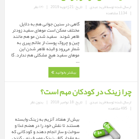
ارسال شده توسط
فرید عبدی
|
تاریخ: 21 ژانویه 2019
|
(۲) نظر
|
1134 مشاهده
گاهی در سنین جوانی هم به دلایل
مختلف ممکن است موهای سفید زودتر
ظاهر شوند سفید شدن مو هم مانند
چین و چروک پوست از علائم پیری به
شمار می‌رود و البته ظاهر شدن این
موهای سفید هیچ مشکلی هم ندارد. گا
...
بیشتر بخوانید
چرا زینک در کودکان مهم است؟
ارسال شده توسط
فرید عبدی
|
تاریخ: 18 نوامبر 2018
|
بدون نظر
|
495 مشاهده
بیش از هفتاد آنزیم به زینک وابسته
هستند تا نقش خود را در هضم غذا و
سوخت و ساز انجام دهند و کودکانی که
به مقدار کافی زینک مصرف نمی کنند،