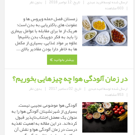
ارسال شده توسط
فرید عبدی
|
تاریخ: 12 نوامبر 2018
|
بدون نظر
|
603 مشاهده
زمستان فصل حمله ویروس ها و
عفونت های باکتریایی به بدن است؛
هریک از ما برای مقابله با عوامل بیماری
زا باید به فکر دوپینگ بدن باشیم!
علاوه بر مواد غذایی، بسیاری از مکمل
ها به خاطر دارا بودن مقادیر بالای ...
بیشتر بخوانید
در زمان آلودگی هوا چه چیزهایی بخوریم؟
ارسال شده توسط
امیدعبدی
|
تاریخ: 02 دسامبر 2017
|
بدون نظر
|
953 مشاهده
آلودگی هوا موضوعی عجیبی نیست.
بسیاری از شهرنشینان ­آلودگی هوا را به
عنوان یک معضل اجتناب‌ناپذیر قبول
کرده‌اند. در این مقاله به اهمیت تغذیه
درست در زمان آلودگی هوا و نقش آن