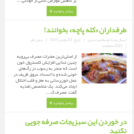
بر کاهش عوارض ناشی از آلودگی ...
بیشتر بخوانید
طرفداران «کله پاچه» بخوانند!
ارسال شده توسط
امیدعبدی
|
تاریخ: 01 نوامبر 2015
|
بدون نظر
|
1521 مشاهده
از اصلی‌ترین مضرات مصرف بی‌رویه
چنین غذایی افزایش کلسترول خون
است که منجر به رسوب در رگ‌های
خونی شده و با انسداد عروق ظریف در
عمل خون‌رسانی به مغز و قلب اختلال
ایجاد می‌کند. یک متخصص تغذیه
گفت: مصرف ک ...
بیشتر بخوانید
در خوردن این سبزیجات صرفه جویی
نکنید