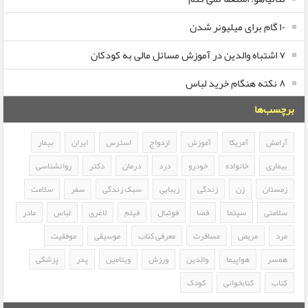
۱۰ گام برای میلیونر شدن
۷ اشتباه والدین در آموزش مسائل مالی به کودکان
۸ نکته هنگام خرید لباس
برچسب‌ها
آرامش
آمریکا
آموزش
ازدواج
استرس
ایران
بیمار
بیماری
خانواده
خودرو
درد
درمان
دکتر
روانشناسی
زمستان
زن
زندگی
زیبایی
سبک زندگی
سفر
سلامت
سلامتی
سینما
فضا
فوتبال
فیلم
لاغری
لباس
مادر
مرد
مریض
مسافرت
معرفی کتاب
موسیقی
موفقیت
همسر
هواپیما
والدین
ورزش
ویتامین
پدر
پزشکی
کتاب
کتابخوانی
کودک