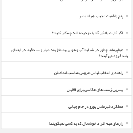
پنج واقعیت عجیب اهرام مصر
اگر کارت بانکی گم یا دزدیده شد چه کار کنیم؟
هواپیماها چطور در شرایط آب و هوایی بد مثل مه،غبار و …. دقیقا در ابتدای
باند فرود می آیند؟
راهنمای انتخاب لباس عروس مناسب اندامتان
بهترین ژست های عکاسی برای آقایان
عملکرد قهرمانان یورو در جام جهانی
رازهای مهم افراد خوشحال که به کسی نمیگویند!