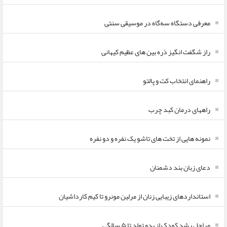
معرفی دستگاه سه‌گاه در موسیقی سنتی
راز شگفت انگیز ذره بین های عظیم کیهانی
راهنمای انتخاب کت و پالتو
راههای درمان کبد چرب
نمونه هایی از تخت های تاشو یک نفره و دو نفره
دعای زبان بند دشمنان
استانداردهای زیبایی زنان از مرلین مونرو تا کیم کارداشیان
مراحل رشد کودک از بدو تولد تا ۵ سالگی