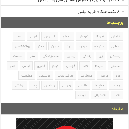
۸ نکته هنگام خرید لباس
برچسب‌ها
آرامش
آمریکا
آموزش
ازدواج
استرس
ایران
بیمار
بیماری
خانواده
خودرو
درد
درمان
دکتر
روانشناسی
زمستان
زن
زندگی
زیبایی
سبک زندگی
سفر
سلامت
سلامتی
سینما
فضا
فوتبال
فیلم
لاغری
لباس
مادر
مرد
مریض
مسافرت
معرفی کتاب
موسیقی
موفقیت
همسر
هواپیما
والدین
ورزش
ویتامین
پدر
پزشکی
کتاب
کتابخوانی
کودک
تبلیغات